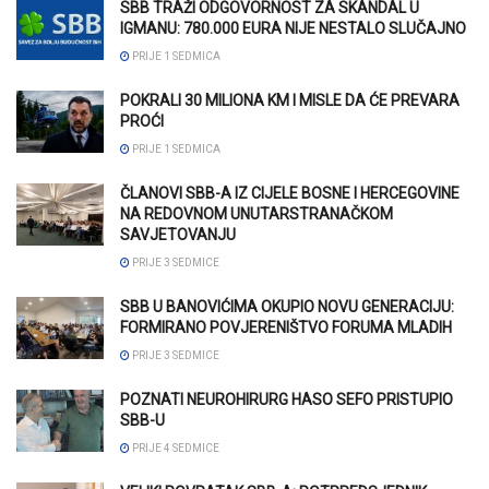
SBB TRAŽI ODGOVORNOST ZA SKANDAL U
IGMANU: 780.000 EURA NIJE NESTALO SLUČAJNO
PRIJE 1 SEDMICA
POKRALI 30 MILIONA KM I MISLE DA ĆE PREVARA
PROĆI
PRIJE 1 SEDMICA
ČLANOVI SBB-A IZ CIJELE BOSNE I HERCEGOVINE
NA REDOVNOM UNUTARSTRANAČKOM
SAVJETOVANJU
PRIJE 3 SEDMICE
SBB U BANOVIĆIMA OKUPIO NOVU GENERACIJU:
FORMIRANO POVJERENIŠTVO FORUMA MLADIH
PRIJE 3 SEDMICE
POZNATI NEUROHIRURG HASO SEFO PRISTUPIO
SBB-U
PRIJE 4 SEDMICE