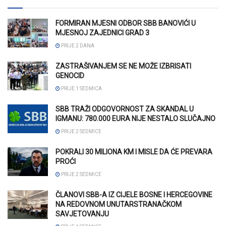
FORMIRAN MJESNI ODBOR SBB BANOVIĆI U
MJESNOJ ZAJEDNICI GRAD 3
PRIJE 2 DANA
ZASTRAŠIVANJEM SE NE MOŽE IZBRISATI
GENOCID
PRIJE 1 SEDMICA
SBB TRAŽI ODGOVORNOST ZA SKANDAL U
IGMANU: 780.000 EURA NIJE NESTALO SLUČAJNO
PRIJE 2 SEDMICE
POKRALI 30 MILIONA KM I MISLE DA ĆE PREVARA
PROĆI
PRIJE 2 SEDMICE
ČLANOVI SBB-A IZ CIJELE BOSNE I HERCEGOVINE
NA REDOVNOM UNUTARSTRANAČKOM
SAVJETOVANJU