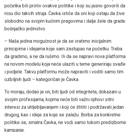
početka bili protiv ovakve politike i koji su jasno govorili da
nisu dio takvih struja. Čavka ističe da oni koji ostaju da žive
slobodno na svojim kućnim pragovima i dalje žele da grade
bošnjačko jedinstvo.
– Naša jedina mogućnost je da se vratimo inicijalnim
principima i idejama koje sam zastupao na početku. Treba
da gradimo, a ne da rušimo. Ili da se napravi nova platforma
na novom modelu koja neće ulaziti u teme generiraju svađe
i podjele. Takvu platformu može napraviti i voditi samo tim
ozbiljnih ljudi – kategoričan je Čavka.
To moraju, dodao je on, biti ljudi od integriteta, dokazani u
svojim profesijama, kojima neće biti važni njihovi sitni
interesi za uhljebljavanjem i koji će štititi i podržavati jedan
drugog, kao i ideje za koje se zalažu. Borba za konkretne
politike se, smatra Čavka, ne vodi samo tokom predizborne
kampanje.