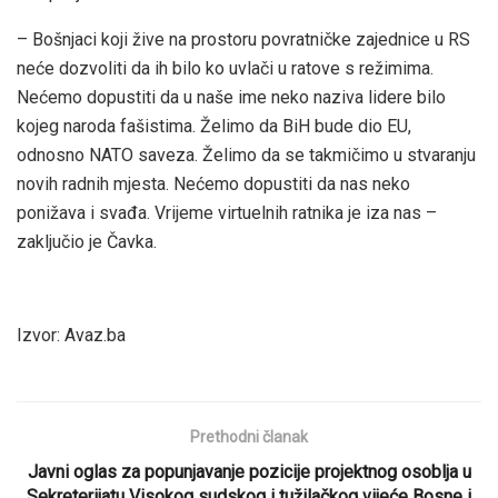
– Bošnjaci koji žive na prostoru povratničke zajednice u RS
neće dozvoliti da ih bilo ko uvlači u ratove s režimima.
Nećemo dopustiti da u naše ime neko naziva lidere bilo
kojeg naroda fašistima. Želimo da BiH bude dio EU,
odnosno NATO saveza. Želimo da se takmičimo u stvaranju
novih radnih mjesta. Nećemo dopustiti da nas neko
ponižava i svađa. Vrijeme virtuelnih ratnika je iza nas –
zaključio je Čavka.
Izvor: Avaz.ba
Prethodni članak
Javni oglas za popunjavanje pozicije projektnog osoblja u
Sekreterijatu Visokog sudskog i tužilačkog vijeće Bosne i