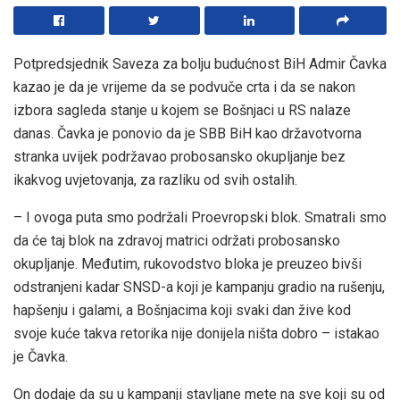
Potpredsjednik Saveza za bolju budućnost BiH Admir Čavka
kazao je da je vrijeme da se podvuče crta i da se nakon
izbora sagleda stanje u kojem se Bošnjaci u RS nalaze
danas. Čavka je ponovio da je SBB BiH kao državotvorna
stranka uvijek podržavao probosansko okupljanje bez
ikakvog uvjetovanja, za razliku od svih ostalih.
– I ovoga puta smo podržali Proevropski blok. Smatrali smo
da će taj blok na zdravoj matrici održati probosansko
okupljanje. Međutim, rukovodstvo bloka je preuzeo bivši
odstranjeni kadar SNSD-a koji je kampanju gradio na rušenju,
hapšenju i galami, a Bošnjacima koji svaki dan žive kod
svoje kuće takva retorika nije donijela ništa dobro – istakao
je Čavka.
On dodaje da su u kampanji stavljane mete na sve koji su od