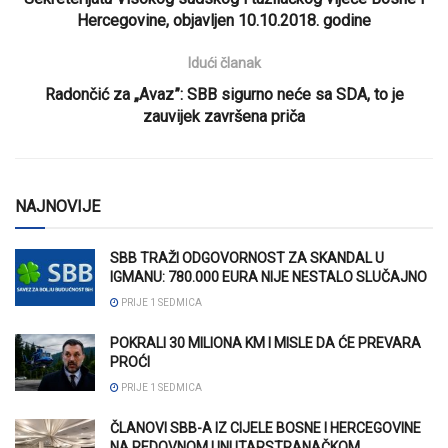
Hercegovine, objavljen 10.10.2018. godine
Idući članak
Radončić za „Avaz”: SBB sigurno neće sa SDA, to je
zauvijek završena priča
NAJNOVIJE
SBB TRAŽI ODGOVORNOST ZA SKANDAL U
IGMANU: 780.000 EURA NIJE NESTALO SLUČAJNO
PRIJE 1 SEDMICA
POKRALI 30 MILIONA KM I MISLE DA ĆE PREVARA
PROĆI
PRIJE 1 SEDMICA
ČLANOVI SBB-A IZ CIJELE BOSNE I HERCEGOVINE
NA REDOVNOM UNUTARSTRANAČKOM