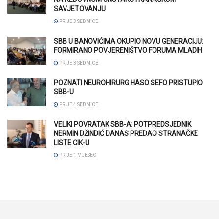
SAVJETOVANJU
PRIJE 3 SEDMICE
SBB U BANOVIĆIMA OKUPIO NOVU GENERACIJU:
FORMIRANO POVJERENIŠTVO FORUMA MLADIH
PRIJE 3 SEDMICE
POZNATI NEUROHIRURG HASO SEFO PRISTUPIO
SBB-U
PRIJE 4 SEDMICE
VELIKI POVRATAK SBB-A: POTPREDSJEDNIK
NERMIN DŽINDIĆ DANAS PREDAO STRANAČKE
LISTE CIK-U
PRIJE 1 MJESEC