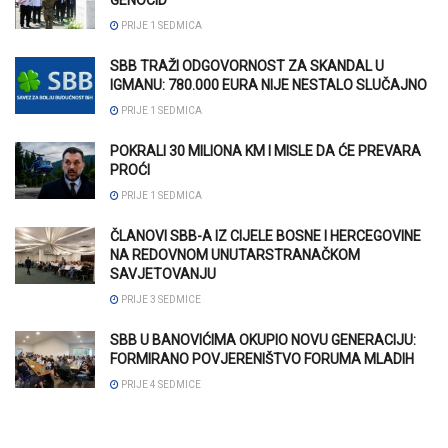
PRIJE 1 SEDMICA
SBB TRAŽI ODGOVORNOST ZA SKANDAL U
IGMANU: 780.000 EURA NIJE NESTALO SLUČAJNO
PRIJE 1 SEDMICA
POKRALI 30 MILIONA KM I MISLE DA ĆE PREVARA
PROĆI
PRIJE 1 SEDMICA
ČLANOVI SBB-A IZ CIJELE BOSNE I HERCEGOVINE
NA REDOVNOM UNUTARSTRANAČKOM
SAVJETOVANJU
PRIJE 3 SEDMICE
SBB U BANOVIĆIMA OKUPIO NOVU GENERACIJU:
FORMIRANO POVJERENIŠTVO FORUMA MLADIH
PRIJE 4 SEDMICE