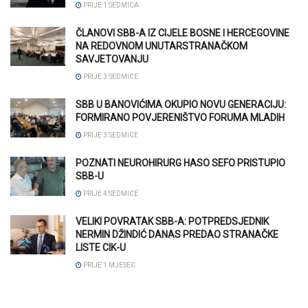
PRIJE 1 SEDMICA
ČLANOVI SBB-A IZ CIJELE BOSNE I HERCEGOVINE
NA REDOVNOM UNUTARSTRANAČKOM
SAVJETOVANJU
PRIJE 3 SEDMICE
SBB U BANOVIĆIMA OKUPIO NOVU GENERACIJU:
FORMIRANO POVJERENIŠTVO FORUMA MLADIH
PRIJE 3 SEDMICE
POZNATI NEUROHIRURG HASO SEFO PRISTUPIO
SBB-U
PRIJE 4 SEDMICE
VELIKI POVRATAK SBB-A: POTPREDSJEDNIK
NERMIN DŽINDIĆ DANAS PREDAO STRANAČKE
LISTE CIK-U
PRIJE 1 MJESEC