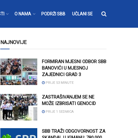
TI
O NAMA
PODRŽI SBB
UČLANI SE
NAJNOVIJE
FORMIRAN MJESNI ODBOR SBB
BANOVIĆI U MJESNOJ
ZAJEDNICI GRAD 3
PRIJE 53 MINUTE
ZASTRAŠIVANJEM SE NE
MOŽE IZBRISATI GENOCID
PRIJE 1 SEDMICA
SBB TRAŽI ODGOVORNOST ZA
SKANDAL U IGMANU: 780.000