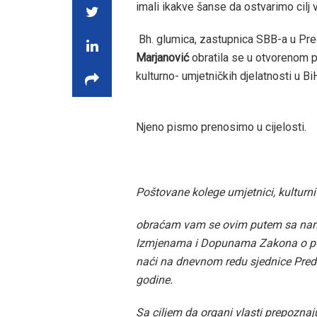
imali ikakve šanse da ostvarimo cilj 
Bh. glumica, zastupnica SBB-a u Pre
Marjanović
obratila se u otvorenom pi
kulturno- umjetničkih djelatnosti u Bi
Njeno pismo prenosimo u cijelosti.
Poštovane kolege umjetnici, kulturni r
obraćam vam se ovim putem sa namj
Izmjenama i Dopunama Zakona o pore
naći na dnevnom redu sjednice Pre
godine.
Sa ciljem da organi vlasti prepoznaju