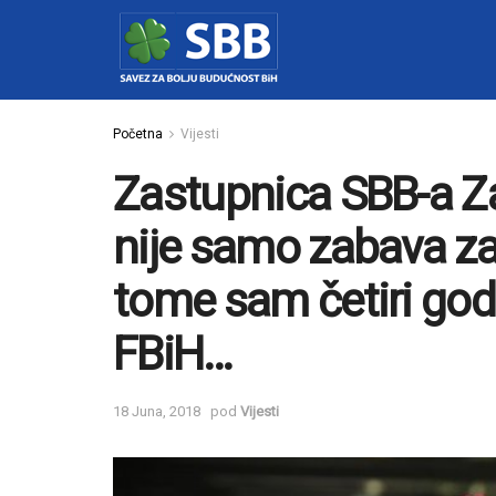
Početna
Vijesti
Zastupnica SBB-a Za
nije samo zabava za 
tome sam četiri god
FBiH…
18 Juna, 2018
pod
Vijesti