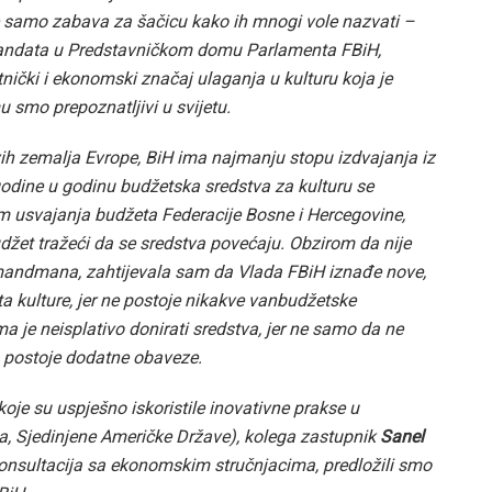
 ne samo zabava za šačicu kako ih mnogi vole nazvati –
 mandata u Predstavničkom domu Parlamenta FBiH,
nički i ekonomski značaj ulaganja u kulturu koja je
u smo prepoznatljivi u svijetu.
vih zemalja Evrope, BiH ima najmanju stopu izdvajanja iz
godine u godinu budžetska sredstva za kulturu se
m usvajanja budžeta Federacije Bosne i Hercegovine,
et tražeći da se sredstva povećaju. Obzirom da nije
amandmana, zahtijevala sam da Vlada FBiH iznađe nove,
a kulture, jer ne postoje nikakve vanbudžetske
 je neisplativo donirati sredstva, jer ne samo da ne
go postoje dodatne obaveze.
oje su uspješno iskoristile inovativne prakse u
ska, Sjedinjene Američke Države), kolega zastupnik
Sanel
konsultacija sa ekonomskim stručnjacima, predložili smo