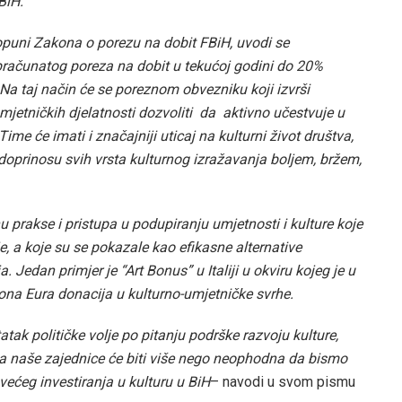
BiH.
puni Zakona o porezu na dobit FBiH, uvodi se
ačunatog poreza na dobit u tekućoj godini do 20%
Na taj način će se poreznom obvezniku koji izvrši
umjetničkih djelatnosti dozvoliti da aktivno učestvuje u
ime će imati i značajniji uticaj na kulturni život društva,
o doprinosu svih vrsta kulturnog izražavanja boljem, bržem,
u prakse i pristupa u podupiranju umjetnosti i kulture koje
, a koje su se pokazale kao efikasne alternative
 Jedan primjer je “Art Bonus” u Italiji u okviru kojeg je u
ona Eura donacija u kulturno-umjetničke svrhe.
tak političke volje po pitanju podrške razvoju kulture,
a naše zajednice će biti više nego neophodna da bismo
većeg investiranja u kulturu u BiH
– navodi u svom pismu