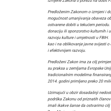
izmjene Zakona o porezu na dobit F
Predloženim Zakonom o izmjeni i do
mogućnost umanjivanja obaveza obr
ostvarene dobiti u tekućem periodu. 
donaciju ili sponzorstvo kulturnih i 
razvoju kulture i umjetnosti u FBIH. T
kao i na oblikovanje javne svijesti 
i efektivnijem razvoju.
Predloženi Zakon ima za cilj primjen
su praksa u zemljama Evropske Unije
tradicionalnim modelima finansiranja.
2014. godini primljeno preko 20 mili
Uzimajući u obzir dosadašnji nedosta
podrška Zakonu od priznatih članov
imali ikakve šanse da ostvarimo cilj 