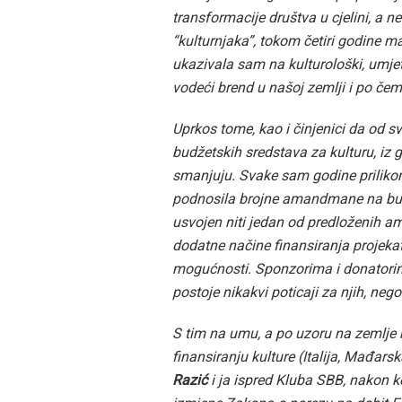
transformacije društva u cjelini, a
“kulturnjaka”, tokom četiri godine
ukazivala sam na kulturološki, umjet
vodeći brend u našoj zemlji i po čem
Uprkos tome, kao i činjenici da od s
budžetskih sredstava za kulturu, iz 
smanjuju. Svake sam godine priliko
podnosila brojne amandmane na budž
usvojen niti jedan od predloženih 
dodatne načine finansiranja projekat
mogućnosti. Sponzorima i donatorima
postoje nikakvi poticaji za njih, ne
S tim na umu, a po uzoru na zemlje k
finansiranju kulture (Italija, Mađar
Razić
i ja ispred Kluba SBB, nakon 