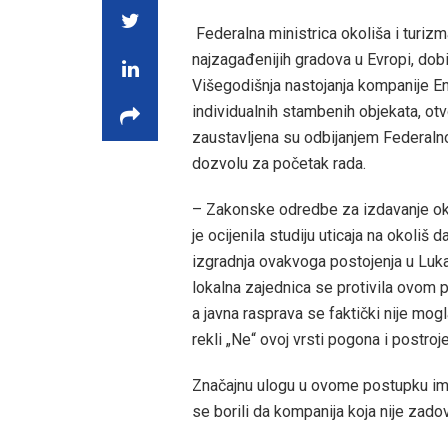
Federalna ministrica okoliša i turiz
najzagađenijih gradova u Evropi, dob
Višegodišnja nastojanja kompanije En
individualnih stambenih objekata, otv
zaustavljena su odbijanjem Federalno
dozvolu za početak rada.
– Zakonske odredbe za izdavanje oko
je ocijenila studiju uticaja na okoliš 
izgradnja ovakvoga postojenja u Luk
lokalna zajednica se protivila ovom pr
a javna rasprava se faktički nije mog
rekli „Ne“ ovoj vrsti pogona i postroj
Značajnu ulogu u ovome postupku imal
se borili da kompanija koja nije zadov