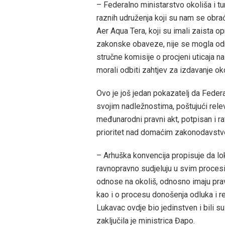
– Federalno ministarstvo okoliša i t
raznih udruženja koji su nam se obrać
Aer Aqua Tera, koji su imali zaista 
zakonske obaveze, nije se mogla održ
stručne komisije o procjeni uticaja 
morali odbiti zahtjev za izdavanje ok
Ovo je još jedan pokazatelj da Feder
svojim nadležnostima, poštujući rele
međunarodni pravni akt, potpisan i ra
prioritet nad domaćim zakonodavst
– Arhuška konvencija propisuje da lo
ravnopravno sudjeluju u svim proces
odnose na okoliš, odnosno imaju pra
kao i o procesu donošenja odluka i re
Lukavac ovdje bio jedinstven i bili s
zaključila je ministrica Đapo.