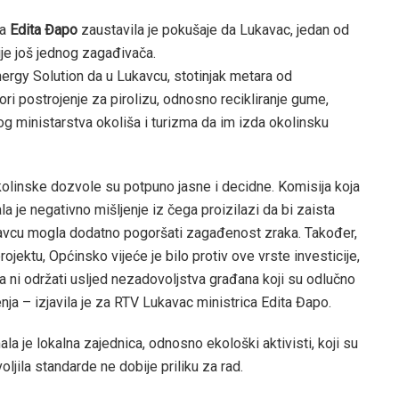
ma
Edita Đapo
zaustavila je pokušaje da Lukavac, jedan od
ije još jednog zagađivača.
ergy Solution da u Lukavcu, stotinjak metara od
ori postrojenje za pirolizu, odnosno recikliranje gume,
g ministarstva okoliša i turizma da im izda okolinsku
linske dozvole su potpuno jasne i decidne. Komisija koja
dala je negativno mišljenje iz čega proizilazi da bi zaista
avcu mogla dodatno pogoršati zagađenost zraka. Također,
ojektu, Općinsko vijeće je bilo protiv ove vrste investicije,
la ni održati usljed nezadovoljstva građana koji su odlučno
enja – izjavila je za RTV Lukavac ministrica Edita Đapo.
a je lokalna zajednica, odnosno ekološki aktivisti, koji su
oljila standarde ne dobije priliku za rad.