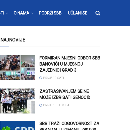
TI
O NAMA
PODRŽI SBB
UČLANI SE
NAJNOVIJE
FORMIRAN MJESNI ODBOR SBB
BANOVIĆI U MJESNOJ
ZAJEDNICI GRAD 3
PRIJE 19 SATI
ZASTRAŠIVANJEM SE NE
MOŽE IZBRISATI GENOCID
PRIJE 1 SEDMICA
SBB TRAŽI ODGOVORNOST ZA
SKANDAL U IGMANU: 780.000