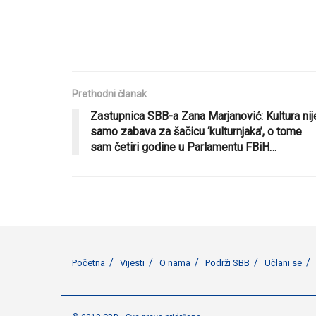
Prethodni članak
Zastupnica SBB-a Zana Marjanović: Kultura nij
samo zabava za šačicu ‘kulturnjaka’, o tome
sam četiri godine u Parlamentu FBiH…
Početna
Vijesti
O nama
Podrži SBB
Učlani se