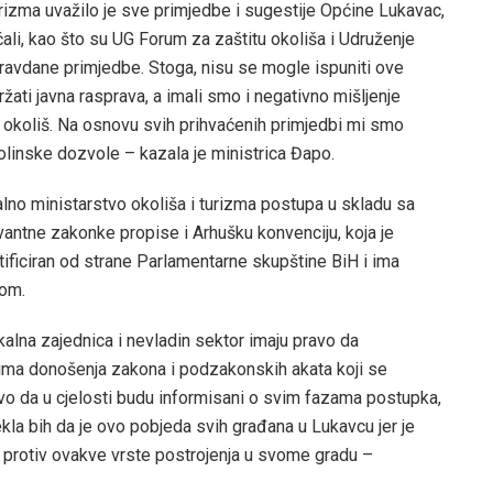
urizma uvažilo je sve primjedbe i sugestije Općine Lukavac,
ali, kao što su UG Forum za zaštitu okoliša i Udruženje
opravdane primjedbe. Stoga, nisu se mogle ispuniti ove
ati javna rasprava, a imali smo i negativno mišljenje
na okoliš. Na osnovu svih prihvaćenih primjedbi mi smo
olinske dozvole – kazala je ministrica Đapo.
alno ministarstvo okoliša i turizma postupa u skladu sa
vantne zakonke propise i Arhušku konvenciju, koja je
tificiran od strane Parlamentarne skupštine BiH i ima
vom.
kalna zajednica i nevladin sektor imaju pravo da
ima donošenja zakona i podzakonskih akata koji se
vo da u cjelosti budu informisani o svim fazama postupka,
kla bih da je ovo pobjeda svih građana u Lukavcu jer je
u protiv ovakve vrste postrojenja u svome gradu –