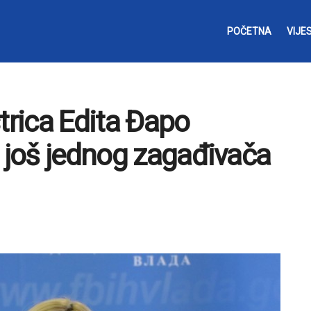
POČETNA
VIJES
rica Edita Đapo
e još jednog zagađivača