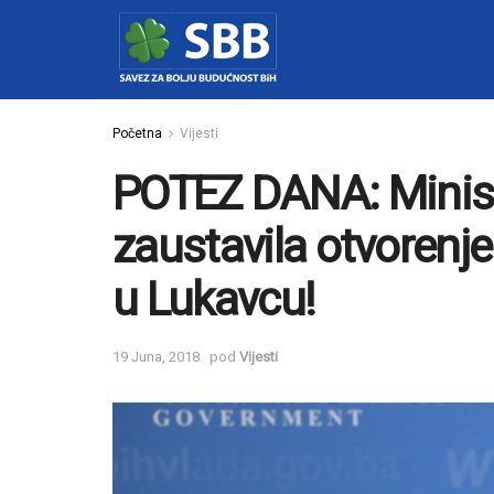
Početna
Vijesti
POTEZ DANA: Minist
zaustavila otvorenj
u Lukavcu!
19 Juna, 2018
pod
Vijesti