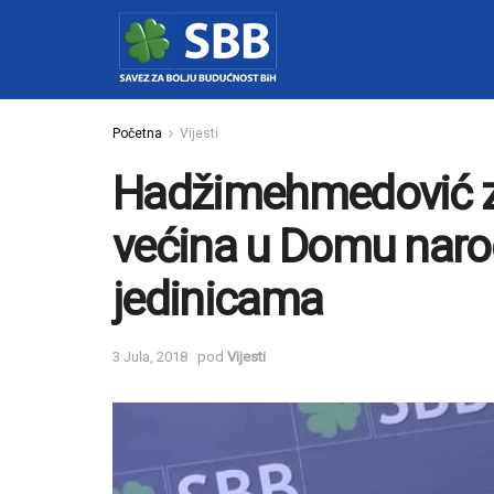
Početna
Vijesti
Hadžimehmedović za 
većina u Domu naro
jedinicama
3 Jula, 2018
pod
Vijesti