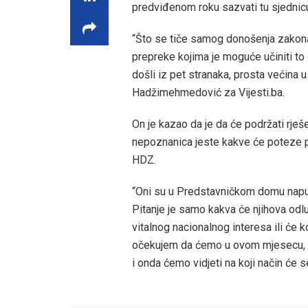
predviđenom roku sazvati tu sjedni
“Što se tiče samog donošenja zakona
prepreke kojima je moguće učiniti to
došli iz pet stranaka, prosta većina
Hadžimehmedović za Vijesti.ba.
On je kazao da je da će podržati rje
nepoznanica jeste kakve će poteze p
HDZ.
“Oni su u Predstavničkom domu napust
Pitanje je samo kakva će njihova odluk
vitalnog nacionalnog interesa ili će k
očekujem da ćemo u ovom mjesecu, il
i onda ćemo vidjeti na koji način će 