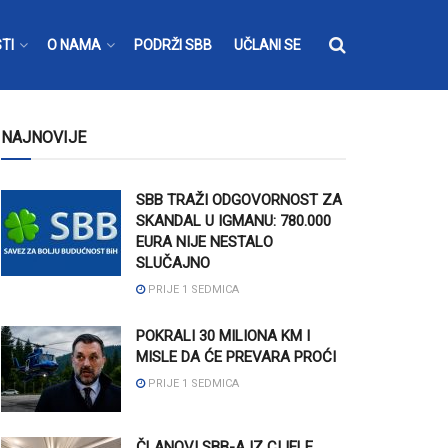
TI
O NAMA
PODRŽI SBB
UČLANI SE
NAJNOVIJE
SBB TRAŽI ODGOVORNOST ZA
SKANDAL U IGMANU: 780.000
EURA NIJE NESTALO
SLUČAJNO
PRIJE 1 SEDMICA
POKRALI 30 MILIONA KM I
MISLE DA ĆE PREVARA PROĆI
PRIJE 1 SEDMICA
ČLANOVI SBB-A IZ CIJELE