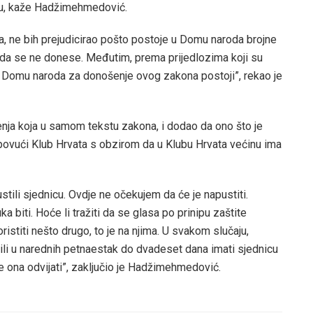
cu, kaže Hadžimehmedović.
, ne bih prejudicirao pošto postoje u Domu naroda brojne
 da se ne donese. Međutim, prema prijedlozima koji su
 u Domu naroda za donošenje ovog zakona postoji”, rekao je
šenja koja u samom tekstu zakona, i dodao da ono što je
ovući Klub Hrvata s obzirom da u Klubu Hrvata većinu ima
ili sjednicu. Ovdje ne očekujem da će je napustiti.
a biti. Hoće li tražiti da se glasa po prinipu zaštite
oristiti nešto drugo, to je na njima. U svakom slučaju,
i u narednih petnaestak do dvadeset dana imati sjednicu
se ona odvijati”, zaključio je Hadžimehmedović.