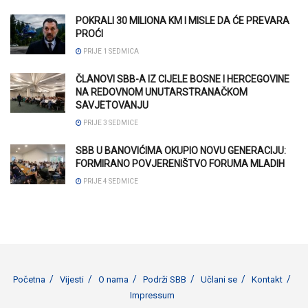
POKRALI 30 MILIONA KM I MISLE DA ĆE PREVARA
PROĆI
PRIJE 1 SEDMICA
ČLANOVI SBB-A IZ CIJELE BOSNE I HERCEGOVINE
NA REDOVNOM UNUTARSTRANAČKOM
SAVJETOVANJU
PRIJE 3 SEDMICE
SBB U BANOVIĆIMA OKUPIO NOVU GENERACIJU:
FORMIRANO POVJERENIŠTVO FORUMA MLADIH
PRIJE 4 SEDMICE
Početna
Vijesti
O nama
Podrži SBB
Učlani se
Kontakt
Impressum