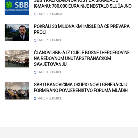
SBB TRAŽI ODGOVORNOST ZA SKANDAL U
IGMANU: 780.000 EURA NIJE NESTALO SLUČAJNO
PRIJE 1 SEDMICA
POKRALI 30 MILIONA KM I MISLE DA ĆE PREVARA
PROĆI
PRIJE 2 SEDMICE
ČLANOVI SBB-A IZ CIJELE BOSNE I HERCEGOVINE
NA REDOVNOM UNUTARSTRANAČKOM
SAVJETOVANJU
PRIJE 3 SEDMICE
SBB U BANOVIĆIMA OKUPIO NOVU GENERACIJU:
FORMIRANO POVJERENIŠTVO FORUMA MLADIH
PRIJE 4 SEDMICE