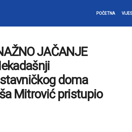
POČETNA
VIJES
SNAŽNO JAČANJE
ekadašnji
dstavničkog doma
a Mitrović pristupio