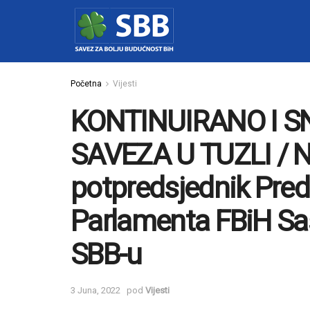
Početna
Vijesti
KONTINUIRANO I 
SAVEZA U TUZLI / N
potpredsjednik Pre
Parlamenta FBiH Saš
SBB-u
3 Juna, 2022
pod
Vijesti