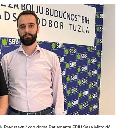
nik Predstavničkog doma Parlamenta FBiH Saša Mitrović