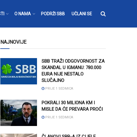
TI
O NAMA
PODRŽI SBB
UČLANI SE
NAJNOVIJE
SBB TRAŽI ODGOVORNOST ZA
SKANDAL U IGMANU: 780.000
EURA NIJE NESTALO
SLUČAJNO
PRIJE 1 SEDMICA
POKRALI 30 MILIONA KM I
MISLE DA ĆE PREVARA PROĆI
PRIJE 1 SEDMICA
ČLANOVI SBB-A IZ CIJELE