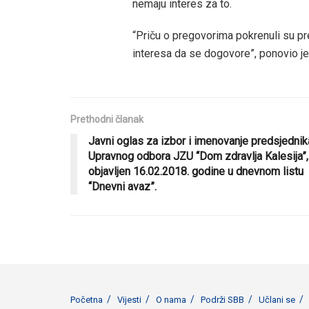
nemaju interes za to.
“Priču o pregovorima pokrenuli su pre
interesa da se dogovore”, ponovio je
Prethodni članak
Javni oglas za izbor i imenovanje predsjednik
Upravnog odbora JZU “Dom zdravlja Kalesija”,
objavljen 16.02.2018. godine u dnevnom listu
“Dnevni avaz”.
Početna
Vijesti
O nama
Podrži SBB
Učlani se