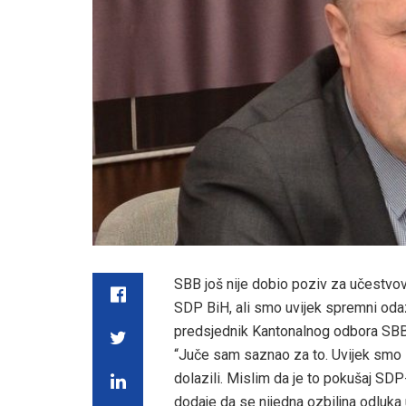
SBB još nije dobio poziv za učestvov
SDP BiH, ali smo uvijek spremni odazv
predsjednik Kantonalnog odbora S
“Juče sam saznao za to. Uvijek smo s
dolazili. Mislim da je to pokušaj SDP
dodaje da se nijedna ozbiljna odluk