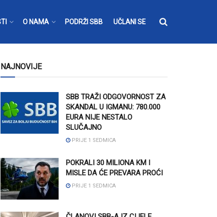
TI
O NAMA
PODRŽI SBB
UČLANI SE
NAJNOVIJE
SBB TRAŽI ODGOVORNOST ZA
SKANDAL U IGMANU: 780.000
EURA NIJE NESTALO
SLUČAJNO
PRIJE 1 SEDMICA
POKRALI 30 MILIONA KM I
MISLE DA ĆE PREVARA PROĆI
PRIJE 1 SEDMICA
ČLANOVI SBB-A IZ CIJELE