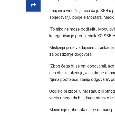
Imajući u vidu činjenicu da je SBB u
sprječavanju podjele Mostara, Macić 
“To niko ne može podijeliti. Mogu dvij
kategoričan je predsjednik KO SBB 
Mišljenja je da vladajućim strankama
za postizanje dogovora.
“Zbog čega bi se oni dogovarali, ak
ono što nju sljeduje, a sa druge stran
Njima postojeće stanje odgovara”, po
Ukoliko bi izbori u Mostaru bili omo
većinu, nego da bi i druge stranke iz 
Macić nije optimista da će domaći polit