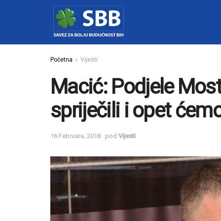
Početna
Vijesti
Macić: Podjele Most
spriječili i opet ćem
16 Februara, 2018
pod
Vijesti