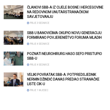
ČLANOVI SBB-A IZ CIJELE BOSNE I HERCEGOVINE
NA REDOVNOM UNUTARSTRANAČKOM
SAVJETOVANJU
PRIJE 3 SEDMICE
SBB U BANOVIĆIMA OKUPIO NOVU GENERACIJU:
FORMIRANO POVJERENIŠTVO FORUMA MLADIH
PRIJE 4 SEDMICE
POZNATI NEUROHIRURG HASO SEFO PRISTUPIO
SBB-U
PRIJE 4 SEDMICE
VELIKI POVRATAK SBB-A: POTPREDSJEDNIK
NERMIN DŽINDIĆ DANAS PREDAO STRANAČKE
LISTE CIK-U
PRIJE 1 MJESEC