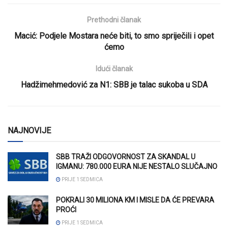
Prethodni članak
Macić: Podjele Mostara neće biti, to smo spriječili i opet
ćemo
Idući članak
Hadžimehmedović za N1: SBB je talac sukoba u SDA
NAJNOVIJE
SBB TRAŽI ODGOVORNOST ZA SKANDAL U
IGMANU: 780.000 EURA NIJE NESTALO SLUČAJNO
PRIJE 1 SEDMICA
POKRALI 30 MILIONA KM I MISLE DA ĆE PREVARA
PROĆI
PRIJE 1 SEDMICA