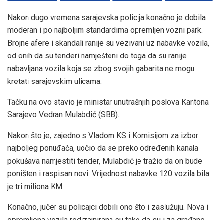
Nakon dugo vremena sarajevska policija konačno je dobila
moderan i po najboljim standardima opremljen vozni park.
Brojne afere i skandali ranije su vezivani uz nabavke vozila,
od onih da su tenderi namješteni do toga da su ranije
nabavljana vozila koja se zbog svojih gabarita ne mogu
kretati sarajevskim ulicama.
Tačku na ovo stavio je ministar unutrašnjih poslova Kantona
Sarajevo Vedran Mulabdić (SBB).
Nakon što je, zajedno s Vladom KS i Komisijom za izbor
najboljeg ponuđača, uočio da se preko određenih kanala
pokušava namjestiti tender, Mulabdić je tražio da on bude
poništen i raspisan novi. Vrijednost nabavke 120 vozila bila
je tri miliona KM.
Konačno, jučer su policajci dobili ono što i zaslužuju. Nova i
opremljena vozila redizajnirana su tako da su i za građane