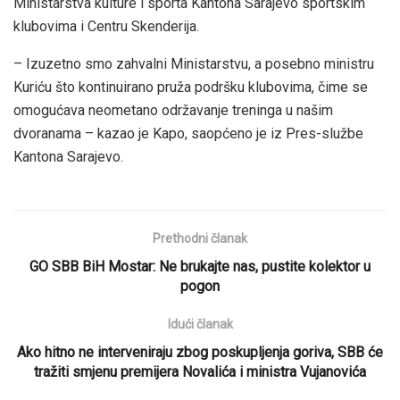
Ministarstva kulture i sporta Kantona Sarajevo sportskim
klubovima i Centru Skenderija.
– Izuzetno smo zahvalni Ministarstvu, a posebno ministru
Kuriću što kontinuirano pruža podršku klubovima, čime se
omogućava neometano održavanje treninga u našim
dvoranama – kazao je Kapo, saopćeno je iz Pres-službe
Kantona Sarajevo.
Prethodni članak
GO SBB BiH Mostar: Ne brukajte nas, pustite kolektor u
pogon
Idući članak
Ako hitno ne interveniraju zbog poskupljenja goriva, SBB će
tražiti smjenu premijera Novalića i ministra Vujanovića