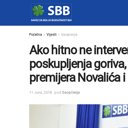
Početna
Vijesti
Saopćenja
Ako hitno ne interve
poskupljenja goriva,
premijera Novalića i
11 Juna, 2018
pod
Saopćenja