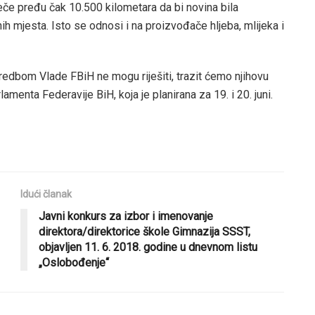
eče pređu čak 10.500 kilometara da bi novina bila
ih mjesta. Isto se odnosi i na proizvođače hljeba, mlijeka i
redbom Vlade FBiH ne mogu riješiti, trazit ćemo njihovu
amenta Federavije BiH, koja je planirana za 19. i 20. juni.
Idući članak
Javni konkurs za izbor i imenovanje
direktora/direktorice škole Gimnazija SSST,
objavljen 11. 6. 2018. godine u dnevnom listu
„Oslobođenje“