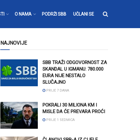
TI
O NAMA
PODRŽI SBB
UČLANI SE
NAJNOVIJE
SBB TRAŽI ODGOVORNOST ZA
SKANDAL U IGMANU: 780.000
EURA NIJE NESTALO
SLUČAJNO
PRIJE 7 DANA
POKRALI 30 MILIONA KM I
MISLE DA ĆE PREVARA PROĆI
PRIJE 1 SEDMICA
ČLANOVI SBB-A IZ CIJELE