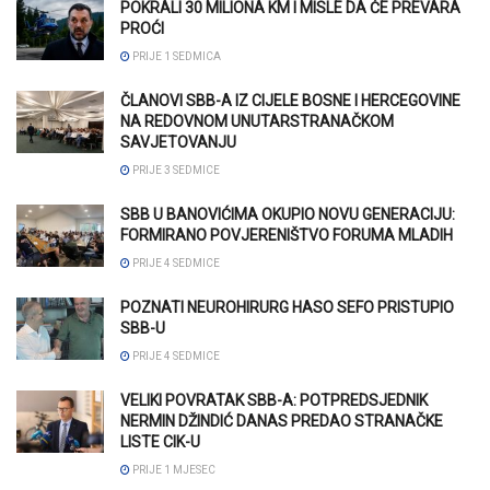
POKRALI 30 MILIONA KM I MISLE DA ĆE PREVARA
PROĆI
PRIJE 1 SEDMICA
ČLANOVI SBB-A IZ CIJELE BOSNE I HERCEGOVINE
NA REDOVNOM UNUTARSTRANAČKOM
SAVJETOVANJU
PRIJE 3 SEDMICE
SBB U BANOVIĆIMA OKUPIO NOVU GENERACIJU:
FORMIRANO POVJERENIŠTVO FORUMA MLADIH
PRIJE 4 SEDMICE
POZNATI NEUROHIRURG HASO SEFO PRISTUPIO
SBB-U
PRIJE 4 SEDMICE
VELIKI POVRATAK SBB-A: POTPREDSJEDNIK
NERMIN DŽINDIĆ DANAS PREDAO STRANAČKE
LISTE CIK-U
PRIJE 1 MJESEC