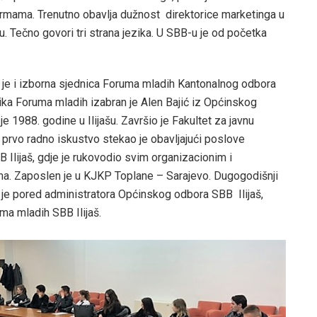
mama. Trenutno obavlja dužnost direktorice marketinga u
u. Tečno govori tri strana jezika. U SBB-u je od početka
 je i izborna sjednica Foruma mladih Kantonalnog odbora
ka Foruma mladih izabran je Alen Bajić iz Općinskog
je 1988. godine u Ilijašu. Završio je Fakultet za javnu
e prvo radno iskustvo stekao je obavljajući poslove
Ilijaš, gdje je rukovodio svim organizacionim i
ma. Zaposlen je u KJKP Toplane – Sarajevo. Dugogodišnji
e je pored administratora Općinskog odbora SBB Ilijaš,
ma mladih SBB Ilijaš.