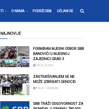
TI
O NAMA
PODRŽI SBB
UČLANI SE
NAJNOVIJE
FORMIRAN MJESNI ODBOR SBB
BANOVIĆI U MJESNOJ
ZAJEDNICI GRAD 3
PRIJE 20 SATI
ZASTRAŠIVANJEM SE NE
MOŽE IZBRISATI GENOCID
PRIJE 1 SEDMICA
SBB TRAŽI ODGOVORNOST ZA
SKANDAL U IGMANU: 780.000