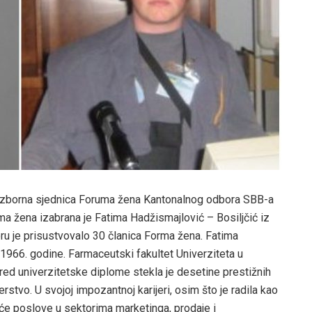
 izborna sjednica Foruma žena Kantonalnog odbora SBB-a
a žena izabrana je Fatima Hadžismajlović – Bosiljčić iz
ru je prisustvovalo 30 članica Forma žena. Fatima
 1966. godine. Farmaceutski fakultet Univerziteta u
ored univerzitetske diplome stekla je desetine prestižnih
erstvo. U svojoj impozantnoj karijeri, osim što je radila kao
eće poslove u sektorima marketinga, prodaje i