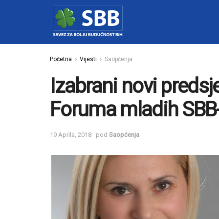
Početna
Vijesti
Saopćenja
Izabrani novi predsj
Foruma mladih SBB-
19 Aprila, 2018
pod
Saopćenja