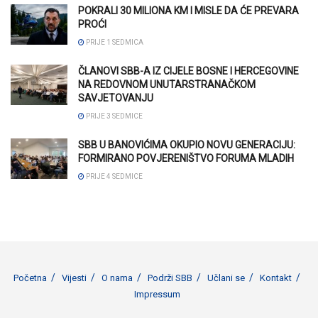
POKRALI 30 MILIONA KM I MISLE DA ĆE PREVARA
PROĆI
PRIJE 1 SEDMICA
ČLANOVI SBB-A IZ CIJELE BOSNE I HERCEGOVINE
NA REDOVNOM UNUTARSTRANAČKOM
SAVJETOVANJU
PRIJE 3 SEDMICE
SBB U BANOVIĆIMA OKUPIO NOVU GENERACIJU:
FORMIRANO POVJERENIŠTVO FORUMA MLADIH
PRIJE 4 SEDMICE
Početna
Vijesti
O nama
Podrži SBB
Učlani se
Kontakt
Impressum