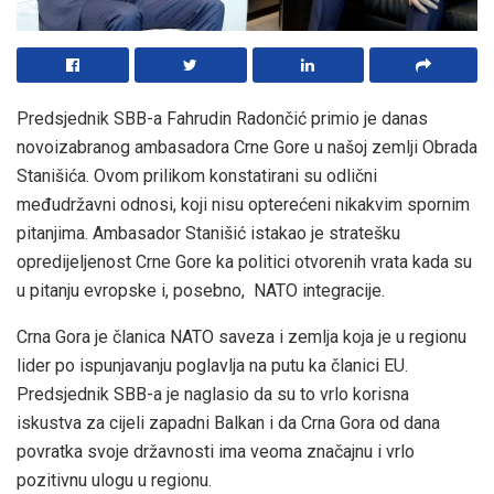
Predsjednik SBB-a Fahrudin Radončić primio je danas
novoizabranog ambasadora Crne Gore u našoj zemlji Obrada
Stanišića. Ovom prilikom konstatirani su odlični
međudržavni odnosi, koji nisu opterećeni nikakvim spornim
pitanjima. Ambasador Stanišić istakao je stratešku
opredijeljenost Crne Gore ka politici otvorenih vrata kada su
u pitanju evropske i, posebno, NATO integracije.
Crna Gora je članica NATO saveza i zemlja koja je u regionu
lider po ispunjavanju poglavlja na putu ka članici EU.
Predsjednik SBB-a je naglasio da su to vrlo korisna
iskustva za cijeli zapadni Balkan i da Crna Gora od dana
povratka svoje državnosti ima veoma značajnu i vrlo
pozitivnu ulogu u regionu.