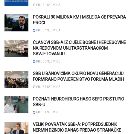
PRIJE 1 SEDMICA
POKRALI 30 MILIONA KM I MISLE DA ĆE PREVARA
PROĆI
PRIJE 1 SEDMICA
ČLANOVI SBB-A IZ CIJELE BOSNE I HERCEGOVINE
NA REDOVNOM UNUTARSTRANAČKOM
SAVJETOVANJU
PRIJE 3 SEDMICE
SBB U BANOVIĆIMA OKUPIO NOVU GENERACIJU:
FORMIRANO POVJERENIŠTVO FORUMA MLADIH
PRIJE 3 SEDMICE
POZNATI NEUROHIRURG HASO SEFO PRISTUPIO
SBB-U
PRIJE 4 SEDMICE
VELIKI POVRATAK SBB-A: POTPREDSJEDNIK
NERMIN DŽINDIĆ DANAS PREDAO STRANAČKE