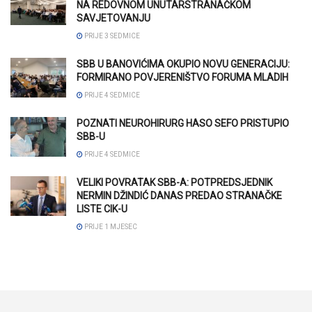
NA REDOVNOM UNUTARSTRANAČKOM
SAVJETOVANJU
PRIJE 3 SEDMICE
SBB U BANOVIĆIMA OKUPIO NOVU GENERACIJU:
FORMIRANO POVJERENIŠTVO FORUMA MLADIH
PRIJE 4 SEDMICE
POZNATI NEUROHIRURG HASO SEFO PRISTUPIO
SBB-U
PRIJE 4 SEDMICE
VELIKI POVRATAK SBB-A: POTPREDSJEDNIK
NERMIN DŽINDIĆ DANAS PREDAO STRANAČKE
LISTE CIK-U
PRIJE 1 MJESEC