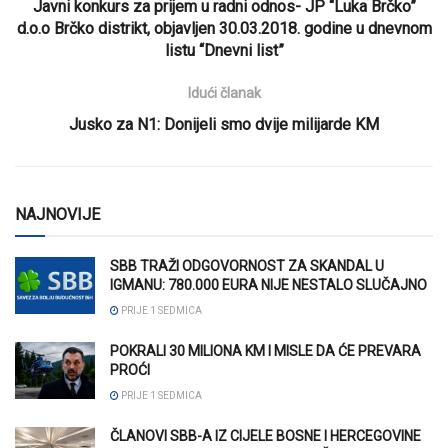
Javni konkurs za prijem u radni odnos- JP “Luka Brčko”
d.o.o Brčko distrikt, objavljen 30.03.2018. godine u dnevnom
listu “Dnevni list”
Idući članak
Jusko za N1: Donijeli smo dvije milijarde KM
NAJNOVIJE
SBB TRAŽI ODGOVORNOST ZA SKANDAL U
IGMANU: 780.000 EURA NIJE NESTALO SLUČAJNO
PRIJE 1 SEDMICA
POKRALI 30 MILIONA KM I MISLE DA ĆE PREVARA
PROĆI
PRIJE 1 SEDMICA
ČLANOVI SBB-A IZ CIJELE BOSNE I HERCEGOVINE