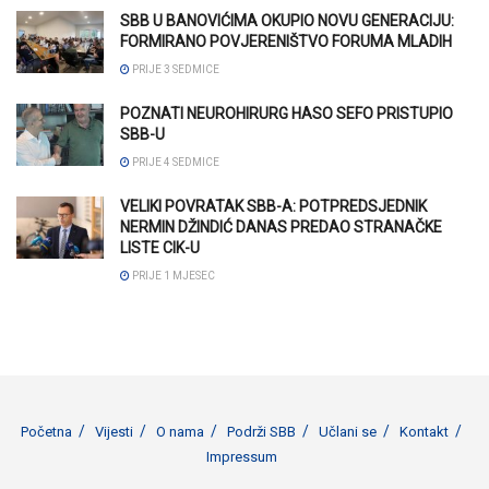
SBB U BANOVIĆIMA OKUPIO NOVU GENERACIJU:
FORMIRANO POVJERENIŠTVO FORUMA MLADIH
PRIJE 3 SEDMICE
POZNATI NEUROHIRURG HASO SEFO PRISTUPIO
SBB-U
PRIJE 4 SEDMICE
VELIKI POVRATAK SBB-A: POTPREDSJEDNIK
NERMIN DŽINDIĆ DANAS PREDAO STRANAČKE
LISTE CIK-U
PRIJE 1 MJESEC
Početna
Vijesti
O nama
Podrži SBB
Učlani se
Kontakt
Impressum