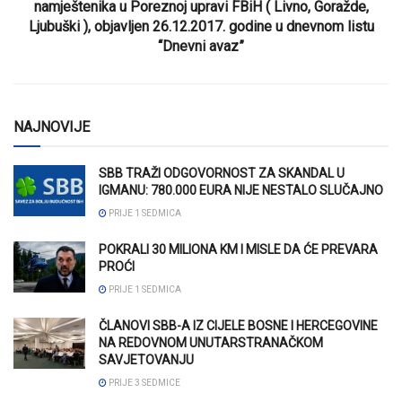
namještenika u Poreznoj upravi FBiH ( Livno, Goražde,
Ljubuški ), objavljen 26.12.2017. godine u dnevnom listu
“Dnevni avaz”
NAJNOVIJE
SBB TRAŽI ODGOVORNOST ZA SKANDAL U
IGMANU: 780.000 EURA NIJE NESTALO SLUČAJNO
PRIJE 1 SEDMICA
POKRALI 30 MILIONA KM I MISLE DA ĆE PREVARA
PROĆI
PRIJE 1 SEDMICA
ČLANOVI SBB-A IZ CIJELE BOSNE I HERCEGOVINE
NA REDOVNOM UNUTARSTRANAČKOM
SAVJETOVANJU
PRIJE 3 SEDMICE