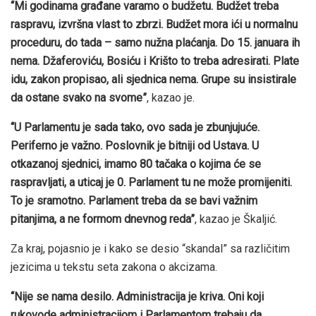
“Mi godinama građane varamo o budžetu. Budžet treba
raspravu, izvršna vlast to zbrzi. Budžet mora ići u normalnu
proceduru, do tada – samo nužna plaćanja. Do 15. januara ih
nema. Džaferoviću, Bosiću i Krišto to treba adresirati. Plate
idu, zakon propisao, ali sjednica nema. Grupe su insistirale
da ostane svako na svome”
, kazao je.
“U Parlamentu je sada tako, ovo sada je zbunjujuće.
Periferno je važno. Poslovnik je bitniji od Ustava. U
otkazanoj sjednici, imamo 80 tačaka o kojima će se
raspravljati, a uticaj je 0. Parlament tu ne može promijeniti.
To je sramotno. Parlament treba da se bavi važnim
pitanjima, a ne formom dnevnog reda”
, kazao je Škaljić.
Za kraj, pojasnio je i kako se desio “skandal” sa različitim
jezicima u tekstu seta zakona o akcizama.
“Nije se nama desilo. Administracija je kriva. Oni koji
rukovode administracijom i Parlamentom trebaju da