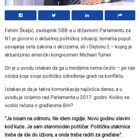
Fehim Škaljić, zastupnik SBB-a u državnom Parlamentu za
N1 je govorio o aktuelnoj političkoj situaciji, temama poput
usvajanja seta zakona o akcizama, ali i Dejtonu 2 – kojeg je
aktuelizirao američki kongresmen Michael Turner.
On je u uvodu istakao da ga u medijima nema često – jer nije
osoba koja svoje političko određenje gradi na konfliktu.
Istakao je da je takva komunikacija najčešća danas, a u
uvodu je ocijenio rad Parlamenta u 2017. godini. Koliko se
vodilo računa o građanima BiH?
“Ja nisam na odmoru. Ne idem nigdje. Novu godinu slavim
kod kuće. Ja sam staromodan političar. Politička utakmica
treba da ide do izbora, a onda treba raditi za građane”.