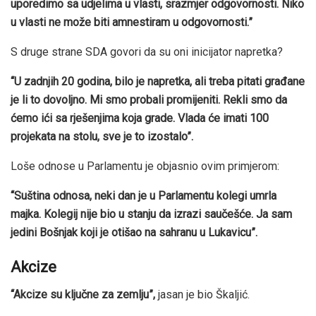
uporedimo sa udjelima u vlasti, srazmjer odgovornosti. Niko
u vlasti ne može biti amnestiram u odgovornosti.”
S druge strane SDA govori da su oni inicijator napretka?
“U zadnjih 20 godina, bilo je napretka, ali treba pitati građane
je li to dovoljno. Mi smo probali promijeniti. Rekli smo da
ćemo ići sa rješenjima koja grade. Vlada će imati 100
projekata na stolu, sve je to izostalo”.
Loše odnose u Parlamentu je objasnio ovim primjerom:
“Suština odnosa, neki dan je u Parlamentu kolegi umrla
majka. Kolegij nije bio u stanju da izrazi saučešće. Ja sam
jedini Bošnjak koji je otišao na sahranu u Lukavicu”.
Akcize
“Akcize su ključne za zemlju”,
jasan je bio Škaljić.