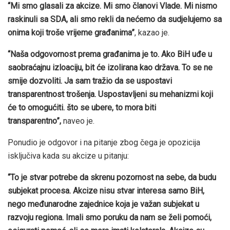
“Mi smo glasali za akcize. Mi smo članovi Vlade. Mi nismo
raskinuli sa SDA, ali smo rekli da nećemo da sudjelujemo sa
onima koji troše vrijeme građanima”
, kazao je.
“Naša odgovornost prema građanima je to. Ako BiH uđe u
saobraćajnu izloaciju, bit će izolirana kao država. To se ne
smije dozvoliti. Ja sam tražio da se uspostavi
transparentnost trošenja. Uspostavljeni su mehanizmi koji
će to omogućiti. što se ubere, to mora biti
transparentno”,
naveo je.
Ponudio je odgovor i na pitanje zbog čega je opozicija
isključiva kada su akcize u pitanju:
“To je stvar potrebe da skrenu pozornost na sebe, da budu
subjekat procesa. Akcize nisu stvar interesa samo BiH,
nego međunarodne zajednice koja je važan subjekat u
razvoju regiona. Imali smo poruku da nam se želi pomoći,