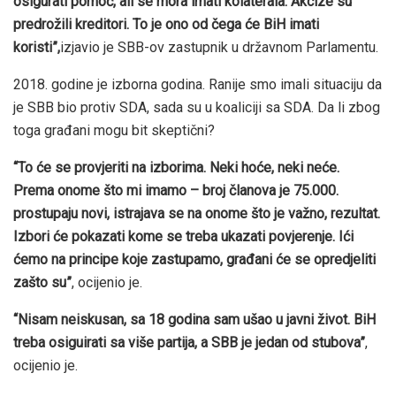
osigurati pomoć, ali se mora imati kolaterala. Akcize su
predrožili kreditori. To je ono od čega će BiH imati
koristi”,
izjavio je SBB-ov zastupnik u državnom Parlamentu.
2018. godine je izborna godina. Ranije smo imali situaciju da
je SBB bio protiv SDA, sada su u koaliciji sa SDA. Da li zbog
toga građani mogu bit skeptični?
“To će se provjeriti na izborima. Neki hoće, neki neće.
Prema onome što mi imamo – broj članova je 75.000.
prostupaju novi, istrajava se na onome što je važno, rezultat.
Izbori će pokazati kome se treba ukazati povjerenje. Ići
ćemo na principe koje zastupamo, građani će se opredjeliti
zašto su”
, ocijenio je.
“Nisam neiskusan, sa 18 godina sam ušao u javni život. BiH
treba osiguirati sa više partija, a SBB je jedan od stubova”
,
ocijenio je.