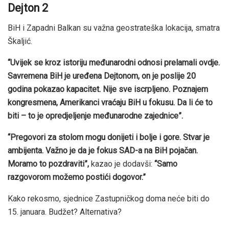
Dejton 2
BiH i Zapadni Balkan su važna geostrateška lokacija, smatra
Škaljić.
“Uvijek se kroz istoriju međunarodni odnosi prelamali ovdje.
Savremena BiH je uređena Dejtonom, on je poslije 20
godina pokazao kapacitet. Nije sve iscrpljeno. Poznajem
kongresmena, Amerikanci vraćaju BiH u fokusu. Da li će to
biti – to je opredjeljenje međunarodne zajednice”.
“Pregovori za stolom mogu donijeti i bolje i gore. Stvar je
ambijenta. Važno je da je fokus SAD-a na BiH pojačan.
Moramo to pozdraviti”,
kazao je dodavši:
“Samo
razgovorom možemo postići dogovor.”
Kako rekosmo, sjednice Zastupničkog doma neće biti do
15. januara. Budžet? Alternativa?