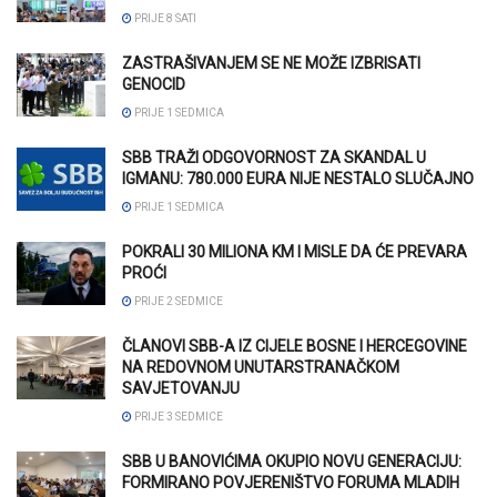
PRIJE 8 SATI
ZASTRAŠIVANJEM SE NE MOŽE IZBRISATI
GENOCID
PRIJE 1 SEDMICA
SBB TRAŽI ODGOVORNOST ZA SKANDAL U
IGMANU: 780.000 EURA NIJE NESTALO SLUČAJNO
PRIJE 1 SEDMICA
POKRALI 30 MILIONA KM I MISLE DA ĆE PREVARA
PROĆI
PRIJE 2 SEDMICE
ČLANOVI SBB-A IZ CIJELE BOSNE I HERCEGOVINE
NA REDOVNOM UNUTARSTRANAČKOM
SAVJETOVANJU
PRIJE 3 SEDMICE
SBB U BANOVIĆIMA OKUPIO NOVU GENERACIJU:
FORMIRANO POVJERENIŠTVO FORUMA MLADIH