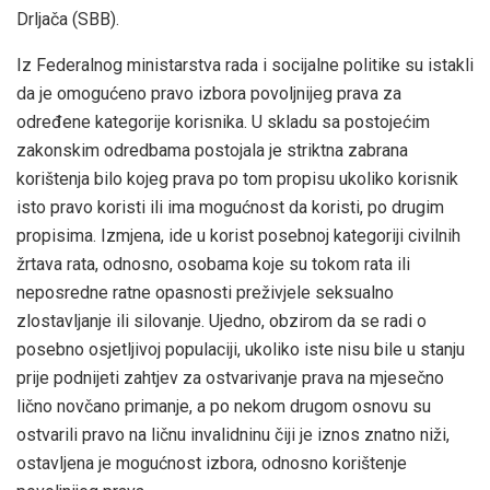
Drljača (SBB).
Iz Federalnog ministarstva rada i socijalne politike su istakli
da je omogućeno pravo izbora povoljnijeg prava za
određene kategorije korisnika. U skladu sa postojećim
zakonskim odredbama postojala je striktna zabrana
korištenja bilo kojeg prava po tom propisu ukoliko korisnik
isto pravo koristi ili ima mogućnost da koristi, po drugim
propisima. Izmjena, ide u korist posebnoj kategoriji civilnih
žrtava rata, odnosno, osobama koje su tokom rata ili
neposredne ratne opasnosti preživjele seksualno
zlostavljanje ili silovanje. Ujedno, obzirom da se radi o
posebno osjetljivoj populaciji, ukoliko iste nisu bile u stanju
prije podnijeti zahtjev za ostvarivanje prava na mjesečno
lično novčano primanje, a po nekom drugom osnovu su
ostvarili pravo na ličnu invalidninu čiji je iznos znatno niži,
ostavljena je mogućnost izbora, odnosno korištenje