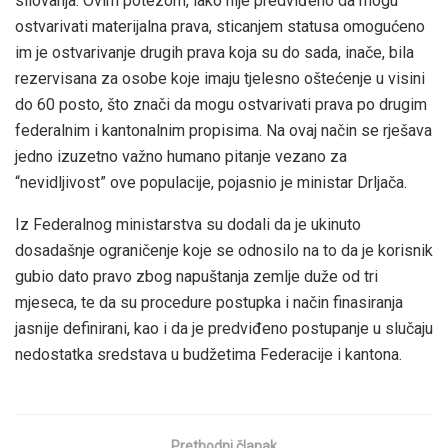
silovanja. Ovim potezom, iako nije predviđeno da mogu
ostvarivati materijalna prava, sticanjem statusa omogućeno
im je ostvarivanje drugih prava koja su do sada, inače, bila
rezervisana za osobe koje imaju tjelesno oštećenje u visini
do 60 posto, što znači da mogu ostvarivati prava po drugim
federalnim i kantonalnim propisima. Na ovaj način se rješava
jedno izuzetno važno humano pitanje vezano za
“nevidljivost” ove populacije, pojasnio je ministar Drljača.
Iz Federalnog ministarstva su dodali da je ukinuto
dosadašnje ograničenje koje se odnosilo na to da je korisnik
gubio dato pravo zbog napuštanja zemlje duže od tri
mjeseca, te da su procedure postupka i način finasiranja
jasnije definirani, kao i da je predviđeno postupanje u slučaju
nedostatka sredstava u budžetima Federacije i kantona.
Prethodni članak