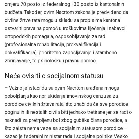
omjeru 70 posto iz federalnog i 30 posto iz kantonalnih
budžeta. Također, ovim Nacrtom zakona je predviđeno da
civilne žrtve rata mogu u skladu sa propisima kantona
ostvariti prava na pomoć u troškovima liječenja i nabavci
ortopedskih pomagala, osposobljavanje za rad
(profesionalna rehabilitacija, prekvalifikacija i
dokvalifikacija), prioritetno zapošljavanje i stambeno
zbrinjavanje, te psihološku i pravnu pomoć.
Neće ovisiti o socijalnom statusu
– Važno je istaći da su ovim Nacrtom urađena mnoga
poboljšanja kao npr. ukidanje imovinskog cenzusa za
porodice civilnih žrtava rata, što znači da će sve porodice
poginulih ili nestalih civila biti jednako tretirane jer se radi o
naknadi za pretrpljenu bol zbog gubitka člana porodice, a
što zaista nema veze sa socijalnim statusom porodice –
kazao je federalni ministar rada i socijalne politike Vesko