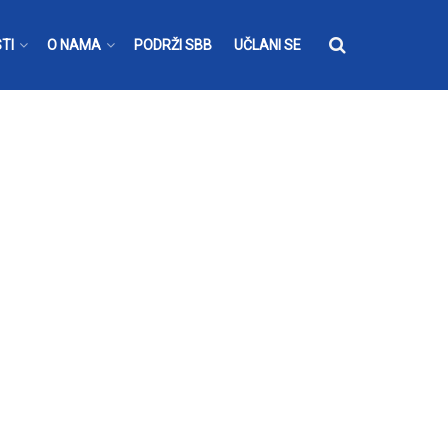
TI
O NAMA
PODRŽI SBB
UČLANI SE