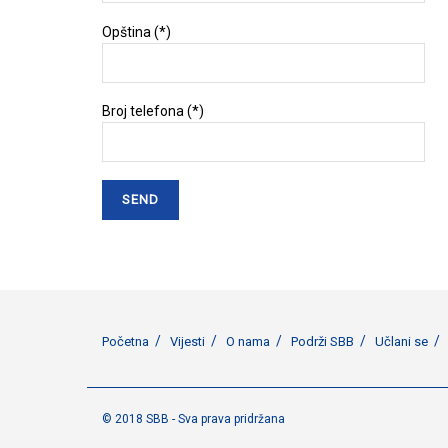
Opština (*)
Broj telefona (*)
Početna
Vijesti
O nama
Podrži SBB
Učlani se
© 2018 SBB - Sva prava pridržana