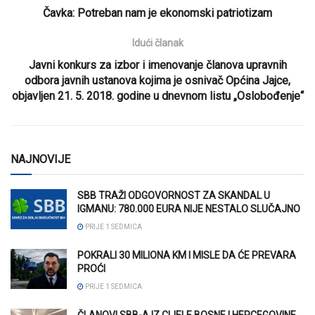
Čavka: Potreban nam je ekonomski patriotizam
Idući članak
Javni konkurs za izbor i imenovanje članova upravnih
odbora javnih ustanova kojima je osnivač Općina Jajce,
objavljen 21. 5. 2018. godine u dnevnom listu „Oslobođenje“
NAJNOVIJE
SBB TRAŽI ODGOVORNOST ZA SKANDAL U
IGMANU: 780.000 EURA NIJE NESTALO SLUČAJNO
PRIJE 1 SEDMICA
POKRALI 30 MILIONA KM I MISLE DA ĆE PREVARA
PROĆI
PRIJE 1 SEDMICA
ČLANOVI SBB-A IZ CIJELE BOSNE I HERCEGOVINE