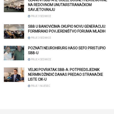
NA REDOVNOM UNUTARSTRANAČKOM
SAVJETOVANJU
PRIJE 3 SEDMICE
SBB U BANOVIĆIMA OKUPIO NOVU GENERACIJU:
FORMIRANO POVJERENIŠTVO FORUMA MLADIH
PRIJE 3 SEDMICE
POZNATI NEUROHIRURG HASO SEFO PRISTUPIO
SBB-U
PRIJE 4 SEDMICE
VELIKI POVRATAK SBB-A: POTPREDSJEDNIK
NERMIN DŽINDIĆ DANAS PREDAO STRANAČKE
LISTE CIK-U
PRIJE 1 MJESEC