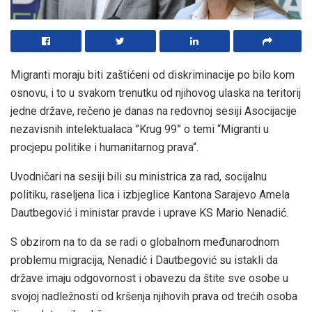
Migranti moraju biti zaštićeni od diskriminacije po bilo kom
osnovu, i to u svakom trenutku od njihovog ulaska na teritorij
jedne države, rečeno je danas na redovnoj sesiji Asocijacije
nezavisnih intelektualaca ”Krug 99” o temi “Migranti u
procjepu politike i humanitarnog prava“.
Uvodničari na sesiji bili su ministrica za rad, socijalnu
politiku, raseljena lica i izbjeglice Kantona Sarajevo Amela
Dautbegović i ministar pravde i uprave KS Mario Nenadić.
S obzirom na to da se radi o globalnom međunarodnom
problemu migracija, Nenadić i Dautbegović su istakli da
države imaju odgovornost i obavezu da štite sve osobe u
svojoj nadležnosti od kršenja njihovih prava od trećih osoba