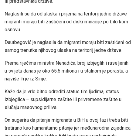
ili predstavnika države.
Naglasili su da od ulaska i prijema na teritorij jedne države
migranti moraju biti zaštićeni od diskriminacije po bilo kom
osnovu.
Dautbegović je naglasila da migranti moraju biti zaštićeni od
samog trenutka njihovog ulaska na teritorij jedne države.
Prema riječima ministra Nenadića, broj izbjeglih i raseljenih
u svijetu danas je oko 65,6 miliona i u stalnom je porastu, a
najviše ih je iz Sirije.
Kaže da je vrlo bitno odrediti status tim ljudima, status
izbjeglica – supsidijarne zaštite ili privremene zaštite u
slučaju masovnog priliva.
On sugerira da pitanje migranata u BiH u ovoj fazi treba biti
tretirano kao humanitarno pitanje jer međunarodna zajednica
će pomoći onoliko koliko BiH bude sama participirala.