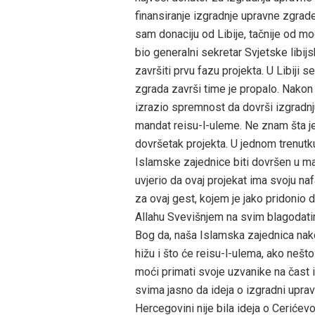
finansiranje izgradnje upravne zgrade
sam donaciju od Libije, tačnije od mo
bio generalni sekretar Svjetske libijsk
završiti prvu fazu projekta. U Libiji
zgrada završi time je propalo. Nakon 
izrazio spremnost da dovrši izgradn
mandat reisu-l-uleme. Ne znam šta je
dovršetak projekta. U jednom trenutk
Islamske zajednice biti dovršen u ma
uvjerio da ovaj projekat ima svoju na
za ovaj gest, kojem je jako pridonio 
Allahu Svevišnjem na svim blagodati
Bog da, naša Islamska zajednica nako
hižu i što će reisu-l-ulema, ako nešt
moći primati svoje uzvanike na čast 
svima jasno da ideja o izgradni upra
Hercegovini nije bila ideja o Cerićev