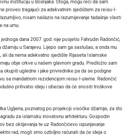
vnu instituciju u Bošnjaka. Stoga, mogu reći da sam
eme proveo tragajući za adekvatnim sjedištem za reisu-l-
azumljivo, nisam nailazio na razumijevanje tadašnje vlasti
te na umu.
jednoga dana 2007. god. nije posjetio Fahrudin Radončić,
u džamiju u Sarajevu. Lijepo sam ga saslušao, a onda mu
, ali da nema adekvatno sjedište Rijaseta Islamske
o imaju obje crkve u našem glavnom gradu. Predložio sam
 okupiti ugledne i jake privrednike pa da se podigne
evu sa mandatnom rezidencijom reisu-l-uleme. Radončić
ikodušno prihvatio ideju i obećao da će snositi troškove
atka Ugljena, poznatog po projekciji visočke džamije, za što
agradu za islamsku inovativnu arhitekturu. Gospodin
zov bez oklijevanja te uz Radončićevo ispunjavanje
ektni rad, mogli smo ozbiljno računati da će ideja o