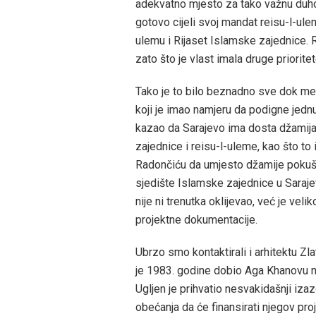
adekvatno mjesto za tako važnu duho
gotovo cijeli svoj mandat reisu-l-ul
ulemu i Rijaset Islamske zajednice. R
zato što je vlast imala druge priorite
Tako je to bilo beznadno sve dok me 
koji je imao namjeru da podigne jedn
kazao da Sarajevo ima dosta džamija
zajednice i reisu-l-uleme, kao što t
Radončiću da umjesto džamije pokuša
sjedište Islamske zajednice u Saraj
nije ni trenutka oklijevao, već je vel
projektne dokumentacije.
Ubrzo smo kontaktirali i arhitektu Zl
je 1983. godine dobio Aga Khanovu n
Ugljen je prihvatio nesvakidašnji iza
obećanja da će finansirati njegov proj