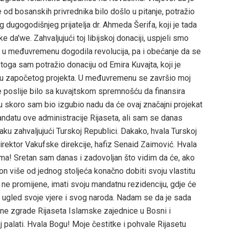
 od bosanskih privrednika bilo došlo u pitanje, potražio
g dugogodišnjeg prijatelja dr. Ahmeda Šerifa, koji je tada
e da'we. Zahvaljujući toj libijskoj donaciji, uspjeli smo
 se u međuvremenu dogodila revolucija, pa i obećanje da se
toga sam potražio donaciju od Emira Kuvajta, koji je
ju započetog projekta. U međuvremenu se završio moj
 poslije bilo sa kuvajtskom spremnošću da finansira
u skoro sam bio izgubio nadu da će ovaj značajni projekat
ndatu ove administracije Rijaseta, ali sam se danas
faku zahvaljujući Turskoj Republici. Dakako, hvala Turskoj
direktor Vakufske direkcije, hafiz Senaid Zaimović. Hvala
ma! Sretan sam danas i zadovoljan što vidim da će, ako
n više od jednog stoljeća konačno dobiti svoju vlastitu
o ne promijene, imati svoju mandatnu rezidenciju, gdje će
i ugled svoje vjere i svog naroda. Nadam se da je sada
vne zgrade Rijaseta Islamske zajednice u Bosni i
oj palati. Hvala Bogu! Moje čestitke i pohvale Rijasetu