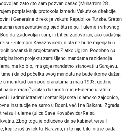
adovoljan zato što sam pozvan danas (Muharrem 28.,
vujem potpisivanju protokola između Vakufske direkcije
vini i Generalne direkcije vakufa Republike Turske. Sretan
radnji reprezentativnog sjedišta reisu-l-uleme i vrhovnog
 Bog da. Zadovoljan sam, ili bit ću zadovoljan, ako sadašnja
sa reisu-l-ulemom Kavazovićem, ništa ne bude mijenjala u
ajvećih bosanskih projektanata Zlatko Ugljen. Posebno ću
 originalnom projektu zamišljeno, mandatna rezidencija
ulema, ma ko bio, ima gdje mandatno stanovati u Sarajevu,
 a time i da od početka svog mandata ne bude ikome dužan.
a se u meni kad sam pod granatama u maju 1993. godine
naibu-reisa (“vršilac dužnosti reisu-l-uleme u ratnim
avni ili administrativni centar Rijaseta Islamske zajednice,
ovne institucije ne samo u Bosni, već i na Balkanu. Zgrada
et reisu-l-uleme (ulica Save Kovačevića/Reisa
kvatna. Zbog toga je odlučeno da se kabinet reisu-l-
oji je još uvijek tu. Naravno, ni to nije bilo, niti je sada