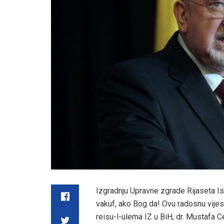
Izgradnju Upravne zgrade Rijaseta Is
vakuf, ako Bog da! Ovu radosnu vije
reisu-l-ulema IZ u BiH, dr. Mustafa C