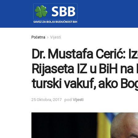
Početna
Vijesti
Dr. Mustafa Cerić: 
Rijaseta IZ u BiH na
turski vakuf, ako Bo
25 Oktobra, 2017
pod
Vijesti