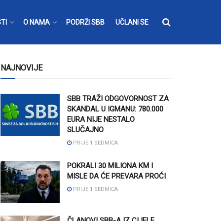
TI
O NAMA
PODRŽI SBB
UČLANI SE
NAJNOVIJE
SBB TRAŽI ODGOVORNOST ZA
SKANDAL U IGMANU: 780.000
EURA NIJE NESTALO
SLUČAJNO
PRIJE 1 SEDMICA
POKRALI 30 MILIONA KM I
MISLE DA ĆE PREVARA PROĆI
PRIJE 1 SEDMICA
ČLANOVI SBB-A IZ CIJELE