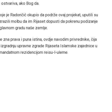
i ostvariva, ako Bog da.
e je Radončić okupio da podrže ovaj projekat, uputili su
zrazili molbu da im Rijaset dopusti da pokrenu podizanje
 glavnom gradu naše zemlje.
zna prava i puna istina, ovdje navodim privrednike, čija
za izgradnju upravne zgrade Rijaseta Islamske zajednice u
 mandatnom rezidencijom reisu-l-uleme.