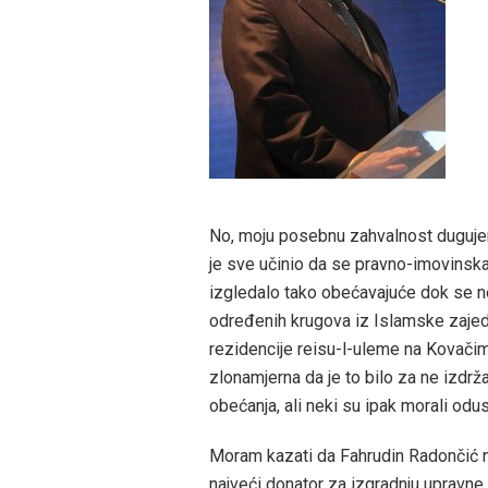
No, moju posebnu zahvalnost dugujem
je sve učinio da se pravno-imovinska
izgledalo tako obećavajuće dok se nek
određenih krugova iz Islamske zajedn
rezidencije reisu-l-uleme na Kovačima.
zlonamjerna da je to bilo za ne izdrž
obećanja, ali neki su ipak morali odus
Moram kazati da Fahrudin Radončić ni
najveći donator za izgradnju upravne