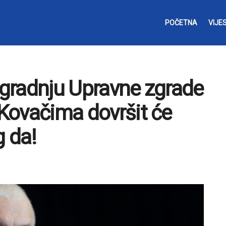
POČETNA
VIJES
Izgradnju Upravne zgrade
 Kovačima dovršit će
g da!