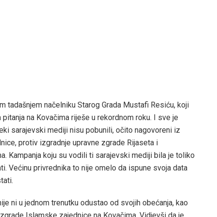
 tadašnjem načelniku Starog Grada Mustafi Resiću, koji
 pitanja na Kovačima riješe u rekordnom roku. I sve je
i sarajevski mediji nisu pobunili, očito nagovoreni iz
ice, protiv izgradnje upravne zgrade Rijaseta i
 Kampanja koju su vodili ti sarajevski mediji bila je toliko
ati. Većinu privrednika to nije omelo da ispune svoja data
tati.
je ni u jednom trenutku odustao od svojih obećanja, kao
 zgrade Islamske zajednice na Kovačima. Vidjevši da je