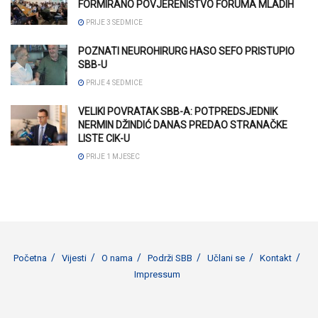
FORMIRANO POVJERENIŠTVO FORUMA MLADIH
PRIJE 3 SEDMICE
POZNATI NEUROHIRURG HASO SEFO PRISTUPIO
SBB-U
PRIJE 4 SEDMICE
VELIKI POVRATAK SBB-A: POTPREDSJEDNIK
NERMIN DŽINDIĆ DANAS PREDAO STRANAČKE
LISTE CIK-U
PRIJE 1 MJESEC
Početna
Vijesti
O nama
Podrži SBB
Učlani se
Kontakt
Impressum