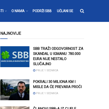
TI
O NAMA
PODRŽI SBB
UČLANI SE
NAJNOVIJE
SBB TRAŽI ODGOVORNOST ZA
SKANDAL U IGMANU: 780.000
EURA NIJE NESTALO
SLUČAJNO
PRIJE 1 SEDMICA
POKRALI 30 MILIONA KM I
MISLE DA ĆE PREVARA PROĆI
PRIJE 1 SEDMICA
ČLANOVI SBB-A IZ CIJELE