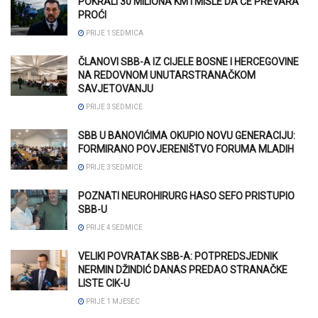
POKRALI 30 MILIONA KM I MISLE DA ĆE PREVARA
PROĆI
PRIJE 1 SEDMICA
ČLANOVI SBB-A IZ CIJELE BOSNE I HERCEGOVINE
NA REDOVNOM UNUTARSTRANAČKOM
SAVJETOVANJU
PRIJE 3 SEDMICE
SBB U BANOVIĆIMA OKUPIO NOVU GENERACIJU:
FORMIRANO POVJERENIŠTVO FORUMA MLADIH
PRIJE 3 SEDMICE
POZNATI NEUROHIRURG HASO SEFO PRISTUPIO
SBB-U
PRIJE 4 SEDMICE
VELIKI POVRATAK SBB-A: POTPREDSJEDNIK
NERMIN DŽINDIĆ DANAS PREDAO STRANAČKE
LISTE CIK-U
PRIJE 1 MJESEC