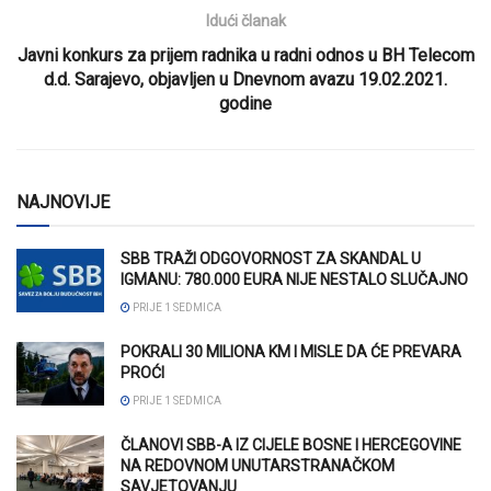
Idući članak
Javni konkurs za prijem radnika u radni odnos u BH Telecom
d.d. Sarajevo, objavljen u Dnevnom avazu 19.02.2021.
godine
NAJNOVIJE
SBB TRAŽI ODGOVORNOST ZA SKANDAL U
IGMANU: 780.000 EURA NIJE NESTALO SLUČAJNO
PRIJE 1 SEDMICA
POKRALI 30 MILIONA KM I MISLE DA ĆE PREVARA
PROĆI
PRIJE 1 SEDMICA
ČLANOVI SBB-A IZ CIJELE BOSNE I HERCEGOVINE
NA REDOVNOM UNUTARSTRANAČKOM
SAVJETOVANJU