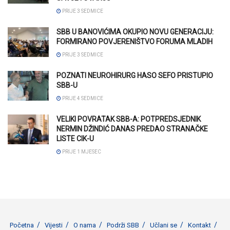
PRIJE 3 SEDMICE
SBB U BANOVIĆIMA OKUPIO NOVU GENERACIJU:
FORMIRANO POVJERENIŠTVO FORUMA MLADIH
PRIJE 3 SEDMICE
POZNATI NEUROHIRURG HASO SEFO PRISTUPIO
SBB-U
PRIJE 4 SEDMICE
VELIKI POVRATAK SBB-A: POTPREDSJEDNIK
NERMIN DŽINDIĆ DANAS PREDAO STRANAČKE
LISTE CIK-U
PRIJE 1 MJESEC
Početna
Vijesti
O nama
Podrži SBB
Učlani se
Kontakt