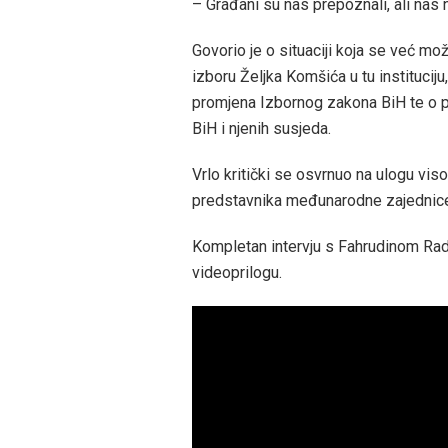
– Građani su nas prepoznali, ali nas 
Govorio je o situaciji koja se već m
izboru Željka Komšića u tu instituc
promjena Izbornog zakona BiH te o pot
BiH i njenih susjeda.
Vrlo kritički se osvrnuo na ulogu viso
predstavnika međunarodne zajednice 
Kompletan intervju s Fahrudinom Rado
videoprilogu.