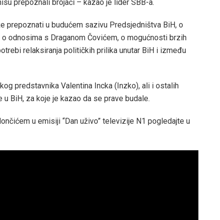
nisu prepoznali brojači – kazao je lider SBB-a.
ože prepoznati u budućem sazivu Predsjedništva BiH, o
iju, o odnosima s Draganom Čovićem, o mogućnosti brzih
rebi relaksiranja političkih prilika unutar BiH i između
kog predstavnika Valentina Incka (Inzko), ali i ostalih
u BiH, za koje je kazao da se prave budale.
nčićem u emisiji “Dan uživo” televizije N1 pogledajte u