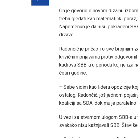
On je govorio o novom dizajnu izbor
treba gledati kao matematički poraz, 
Napomenuo je da nisu pokradeni SBB 
države.
Radončić je pričao i o sve brojnijim 
krivičnim prijavama protiv odgovornih
kadrova SBB-a u periodu koji je iza n
četiri godine.
– Sebe vidim kao lidera opozicije ko
ostalog, Radončić, još jednom pojašn
koaliciji sa SDA, dok mu je paralelno
U vezi sa stvarnom ulogom SBB-a u to
svakako nisu kažnjavali SBB. Štaviše