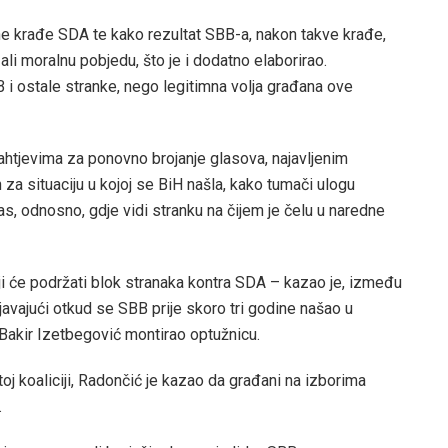
ne krađe SDA te kako rezultat SBB-a, nakon takve krađe,
ali moralnu pobjedu, što je i dodatno elaborirao.
i ostale stranke, nego legitimna volja građana ove
zahtjevima za ponovno brojanje glasova, najavljenim
 za situaciju u kojoj se BiH našla, kako tumači ulogu
as, odnosno, gdje vidi stranku na čijem je čelu u naredne
ji će podržati blok stranaka kontra SDA – kazao je, između
javajući otkud se SBB prije skoro tri godine našao u
 Bakir Izetbegović montirao optužnicu.
j koaliciji, Radončić je kazao da građani na izborima
.