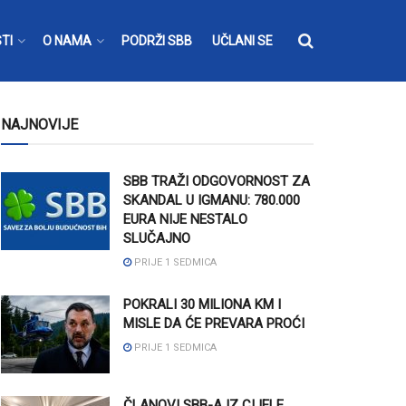
TI
O NAMA
PODRŽI SBB
UČLANI SE
NAJNOVIJE
SBB TRAŽI ODGOVORNOST ZA
SKANDAL U IGMANU: 780.000
EURA NIJE NESTALO
SLUČAJNO
PRIJE 1 SEDMICA
POKRALI 30 MILIONA KM I
MISLE DA ĆE PREVARA PROĆI
PRIJE 1 SEDMICA
ČLANOVI SBB-A IZ CIJELE