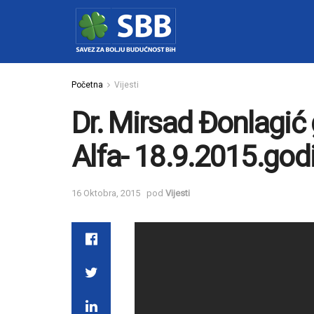
Početna
Vijesti
Dr. Mirsad Đonlagić 
Alfa- 18.9.2015.god
16 Oktobra, 2015
pod
Vijesti