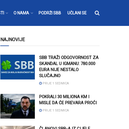
TI
O NAMA
PODRŽI SBB
UČLANI SE
NAJNOVIJE
SBB TRAŽI ODGOVORNOST ZA
SKANDAL U IGMANU: 780.000
EURA NIJE NESTALO
SLUČAJNO
PRIJE 1 SEDMICA
POKRALI 30 MILIONA KM I
MISLE DA ĆE PREVARA PROĆI
PRIJE 1 SEDMICA
ČLANOVI SBB-A IZ CIJELE