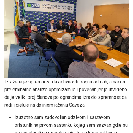
Izražena je spremnost da aktivnosti počnu odmah, a nakon
preleminarne analize optimizam je i povećan jer je utvrđeno
da je veliki broj članova po ograncima izrazio spremnost da
radi i djeluje na daljnjem jačanju Saveza.
Izuzetno sam zadovoljan odzivom i sastavom
pristunih na prvom sastanku kojeg sam sazvao gdje su
se svi stavili na raspolaganje, te su konstruktivnim