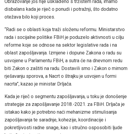
Obrazovanje još nije usklađeno s tržištem rada, imamo
disbalans kada je riječ o ponudi i potražnji, što dodatno
otežava bilo koji proces.
“Radi se o oblasti koja traži složenu reformu. Ministarstvo
rada i socijalne politike FBiH je poduzelo aktivnosti u cilju
reforme koje se odnose na sektor legislative rada i na
oblast zapošljavanja. Izmjene i dopune Zakona o radu su
usvojene u Parlamentu FBiH, a sutra će na dnevnom redu
biti Zakon o zaštiti na radu. Dostavili smo i Zakon o mirnom
rješavanju sporova, a Nacrt o štrajku je usvojen u formi
nacrta”, kazao je ministar Drljača.
Kada je riječ o segmentu zapošljavanja, u toku je donošenje
strategije za zapošljavanje 2018.-2021. za FBiH. Drljača je
istakao kako je potrebno naći mehanizme stimulisanja
zapošljavanja te saradnje, kohezije, koordinacije i
pokretljivosti radne snage, kao i stručno osposobiti ljude