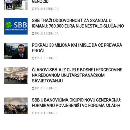
GENOCID
PRIJE 1 SEDMICA
SBB TRAŽI ODGOVORNOST ZA SKANDAL U
IGMANU: 780.000 EURA NIJE NESTALO SLUČAJNO
PRIJE 1 SEDMICA
POKRALI 30 MILIONA KM I MISLE DA ĆE PREVARA
PROĆI
PRIJE 2 SEDMICE
ČLANOVI SBB-A IZ CIJELE BOSNE I HERCEGOVINE
NA REDOVNOM UNUTARSTRANAČKOM
SAVJETOVANJU
PRIJE 3 SEDMICE
SBB U BANOVIĆIMA OKUPIO NOVU GENERACIJU:
FORMIRANO POVJERENIŠTVO FORUMA MLADIH
PRIJE 4 SEDMICE