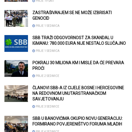
PRIJE 19 SATI
ZASTRAŠIVANJEM SE NE MOŽE IZBRISATI
GENOCID
PRIJE 1 SEDMICA
SBB TRAŽI ODGOVORNOST ZA SKANDAL U
IGMANU: 780.000 EURA NIJE NESTALO SLUČAJNO
PRIJE 1 SEDMICA
POKRALI 30 MILIONA KM I MISLE DA ĆE PREVARA
PROĆI
PRIJE 2 SEDMICE
ČLANOVI SBB-A IZ CIJELE BOSNE I HERCEGOVINE
NA REDOVNOM UNUTARSTRANAČKOM
SAVJETOVANJU
PRIJE 3 SEDMICE
SBB U BANOVIĆIMA OKUPIO NOVU GENERACIJU:
FORMIRANO POVJERENIŠTVO FORUMA MLADIH
PRIJE 4 SEDMICE