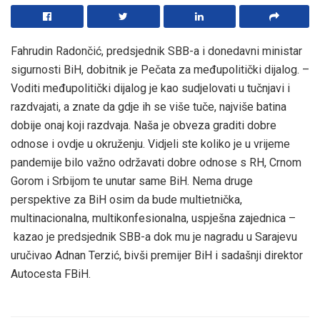
Fahrudin Radončić, predsjednik SBB-a i donedavni ministar
sigurnosti BiH, dobitnik je Pečata za međupolitički dijalog. –
Voditi međupolitički dijalog je kao sudjelovati u tučnjavi i
razdvajati, a znate da gdje ih se više tuče, najviše batina
dobije onaj koji razdvaja. Naša je obveza graditi dobre
odnose i ovdje u okruženju. Vidjeli ste koliko je u vrijeme
pandemije bilo važno održavati dobre odnose s RH, Crnom
Gorom i Srbijom te unutar same BiH. Nema druge
perspektive za BiH osim da bude multietnička,
multinacionalna, multikonfesionalna, uspješna zajednica –
kazao je predsjednik SBB-a dok mu je nagradu u Sarajevu
uručivao Adnan Terzić, bivši premijer BiH i sadašnji direktor
Autocesta FBiH.