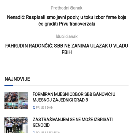
Prethodni članak
Nenadić: Raspisali smo javni poziv, u toku izbor firme koja
će graditi Prvu transverzalu
Idući članak
FAHRUDIN RADONČIĆ: SBB NE ZANIMA ULAZAK U VLADU
FBiH
NAJNOVIJE
FORMIRAN MJESNI ODBOR SBB BANOVIĆI U
MJESNOJ ZAJEDNICI GRAD 3
PRIJE 1 DAN
ZASTRAŠIVANJEM SE NE MOŽE IZBRISATI
GENOCID
PRIJE 1 SEDMICA