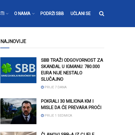
TI
O NAMA
PODRŽI SBB
UČLANI SE
NAJNOVIJE
SBB TRAŽI ODGOVORNOST ZA
SKANDAL U IGMANU: 780.000
EURA NIJE NESTALO
SLUČAJNO
PRIJE 7 DANA
POKRALI 30 MILIONA KM I
MISLE DA ĆE PREVARA PROĆI
PRIJE 1 SEDMICA
ČLANOVI SBB-A IZ CIJELE