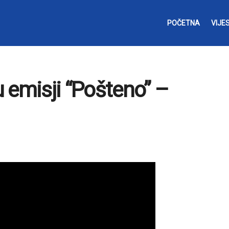
POČETNA
VIJES
 emisji “Pošteno” –