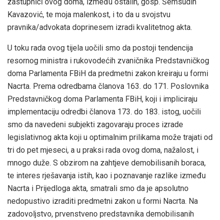
zastupnici ovog doma, između ostalih, gosp. Šemsudin
Kavazović, te moja malenkost, i to da u svojstvu
pravnika/advokata doprinesem izradi kvalitetnog akta.
U toku rada ovog tijela uočili smo da postoji tendencija
resornog ministra i rukovodećih zvaničnika Predstavničkog
doma Parlamenta FBiH da predmetni zakon kreiraju u formi
Nacrta. Prema odredbama članova 163. do 171. Poslovnika
Predstavničkog doma Parlamenta FBiH, koji i impliciraju
implementaciju odredbi članova 173. do 183. istog, uočili
smo da navedeni subjekti zagovaraju proces izrade
legislativnog akta koji u optimalnim prilikama može trajati od
tri do pet mjeseci, a u praksi rada ovog doma, nažalost, i
mnogo duže. S obzirom na zahtjeve demobilisanih boraca,
te interes rješavanja istih, kao i poznavanje razlike između
Nacrta i Prijedloga akta, smatrali smo da je apsolutno
nedopustivo izraditi predmetni zakon u formi Nacrta. Na
zadovoljstvo, prvenstveno predstavnika demobilisanih