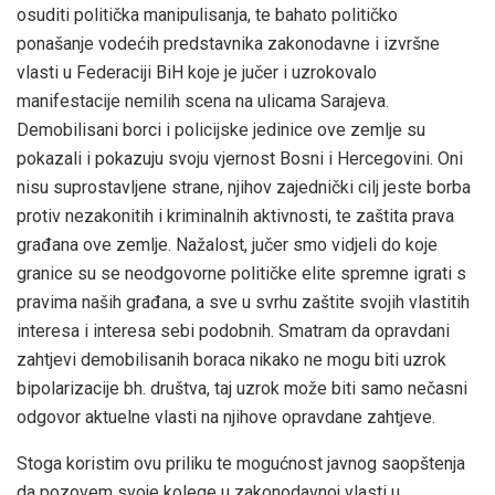
osuditi politička manipulisanja, te bahato političko
ponašanje vodećih predstavnika zakonodavne i izvršne
vlasti u Federaciji BiH koje je jučer i uzrokovalo
manifestacije nemilih scena na ulicama Sarajeva.
Demobilisani borci i policijske jedinice ove zemlje su
pokazali i pokazuju svoju vjernost Bosni i Hercegovini. Oni
nisu suprostavljene strane, njihov zajednički cilj jeste borba
protiv nezakonitih i kriminalnih aktivnosti, te zaštita prava
građana ove zemlje. Nažalost, jučer smo vidjeli do koje
granice su se neodgovorne političke elite spremne igrati s
pravima naših građana, a sve u svrhu zaštite svojih vlastitih
interesa i interesa sebi podobnih. Smatram da opravdani
zahtjevi demobilisanih boraca nikako ne mogu biti uzrok
bipolarizacije bh. društva, taj uzrok može biti samo nečasni
odgovor aktuelne vlasti na njihove opravdane zahtjeve.
Stoga koristim ovu priliku te mogućnost javnog saopštenja
da pozovem svoje kolege u zakonodavnoj vlasti u