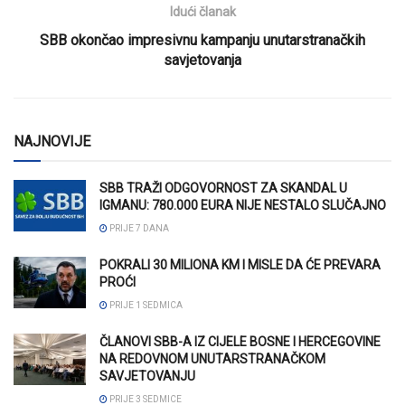
Idući članak
SBB okončao impresivnu kampanju unutarstranačkih
savjetovanja
NAJNOVIJE
SBB TRAŽI ODGOVORNOST ZA SKANDAL U
IGMANU: 780.000 EURA NIJE NESTALO SLUČAJNO
PRIJE 7 DANA
POKRALI 30 MILIONA KM I MISLE DA ĆE PREVARA
PROĆI
PRIJE 1 SEDMICA
ČLANOVI SBB-A IZ CIJELE BOSNE I HERCEGOVINE
NA REDOVNOM UNUTARSTRANAČKOM
SAVJETOVANJU
PRIJE 3 SEDMICE