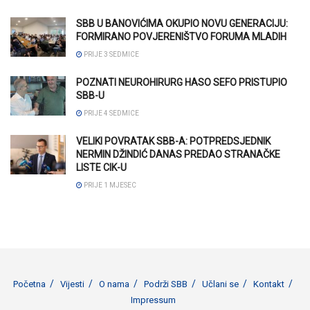
SBB U BANOVIĆIMA OKUPIO NOVU GENERACIJU:
FORMIRANO POVJERENIŠTVO FORUMA MLADIH
PRIJE 3 SEDMICE
POZNATI NEUROHIRURG HASO SEFO PRISTUPIO
SBB-U
PRIJE 4 SEDMICE
VELIKI POVRATAK SBB-A: POTPREDSJEDNIK
NERMIN DŽINDIĆ DANAS PREDAO STRANAČKE
LISTE CIK-U
PRIJE 1 MJESEC
Početna
Vijesti
O nama
Podrži SBB
Učlani se
Kontakt
Impressum