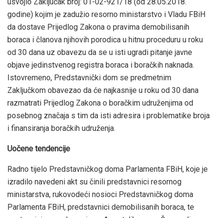
usvojio Zaključak broj: 01-02-921/18 (od 28.05.2018.
godine) kojim je zadužio resorno ministarstvo i Vladu FBiH
da dostave Prijedlog Zakona o pravima demobilisanih
boraca i članova njihovih porodica u hitnu proceduru u roku
od 30 dana uz obavezu da se u isti ugradi pitanje javne
objave jedinstvenog registra boraca i boračkih naknada.
Istovremeno, Predstavnički dom se predmetnim
Zaključkom obavezao da će najkasnije u roku od 30 dana
razmatrati Prijedlog Zakona o boračkim udruženjima od
posebnog značaja s tim da isti adresira i problematike broja
i finansiranja boračkih udruženja.
Uočene tendencije
Radno tijelo Predstavničkog doma Parlamenta FBiH, koje je
izradilo navedeni akt su činili predstavnici resornog
ministarstva, rukovodeći nosioci Predstavničkog doma
Parlamenta FBiH, predstavnici demobilisanih boraca, te