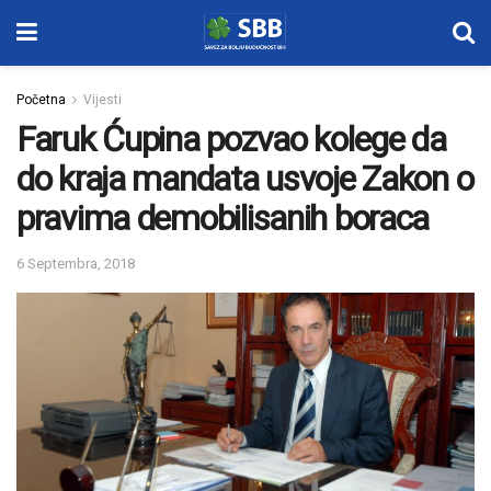
Početna
Vijesti
Faruk Ćupina pozvao kolege da
do kraja mandata usvoje Zakon o
pravima demobilisanih boraca
6 Septembra, 2018