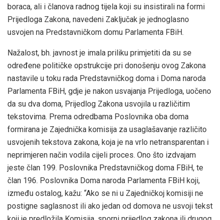
boraca, ali i članova radnog tijela koji su insistirali na formi
Prijedloga Zakona, navedeni Zaključak je jednoglasno
usvojen na Predstavničkom domu Parlamenta FBiH.
Nažalost, bh. javnost je imala priliku primjetiti da su se
određene političke opstrukcije pri donošenju ovog Zakona
nastavile u toku rada Predstavničkog doma i Doma naroda
Parlamenta FBiH, gdje je nakon usvajanja Prijedloga, uočeno
da su dva doma, Prijedlog Zakona usvojila u različitim
tekstovima. Prema odredbama Poslovnika oba doma
formirana je Zajednička komisija za usaglašavanje različito
usvojenih tekstova zakona, koja je na vrlo netransparentan i
neprimjeren način vodila cijeli proces. Ono što izdvajam
jeste član 199. Poslovnika Predstavničkog doma FBiH, te
član 196. Poslovnika Doma naroda Parlamenta FBiH koji,
između ostalog, kažu: “Ako se ni u Zajedničkoj komisiji ne
postigne saglasnost ili ako jedan od domova ne usvoji tekst
koji je predložila Komisija, sporni prijedlog zakona ili drugog