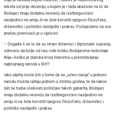
teksta od prije deceniju, u kojem je i tada ukazivao na to da
Bošnjaci imaju dodatnu nesreću da Izetbegovićevi
nasljednici ne umiju ili ne žele koristiti njegovo filozofsko,
državničko i političko naslijeđe i praksu. Podsjećamo na ovu
analizu prenoseći je u cijelosti:
– Događa li se to da su strani državnici i diplomate svjesniji,
odnosno da bolje od nas vide koliko Bošnjacima nedostaje
Alija i koliko je duboka kriza liderstva u predstavljanju
najbrojnijeg naroda u BiH?
Iako utjeha može biti u tome da se „očevi nacija“ u jednom
narodu možda rađaju jednom u stotinu godina, te da nakon
njih ne treba očekivati političare takvih gabarita, Bošnjaci
imaju dodatnu nesreću da Izetbegovićevi nasljednici ne
umiju ili ne žele koristiti njegovo filozofsko, državničko i
političko naslijeđe i praksu.