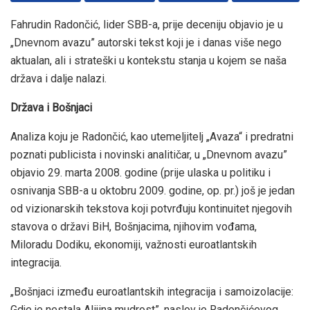
Fahrudin Radončić, lider SBB-a, prije deceniju objavio je u
„Dnevnom avazu” autorski tekst koji je i danas više nego
aktualan, ali i strateški u kontekstu stanja u kojem se naša
država i dalje nalazi.
Država i Bošnjaci
Analiza koju je Radončić, kao utemeljitelj „Avaza“ i predratni
poznati publicista i novinski analitičar, u „Dnevnom avazu”
objavio 29. marta 2008. godine (prije ulaska u politiku i
osnivanja SBB-a u oktobru 2009. godine, op. pr.) još je jedan
od vizionarskih tekstova koji potvrđuju kontinuitet njegovih
stavova o državi BiH, Bošnjacima, njihovim vođama,
Miloradu Dodiku, ekonomiji, važnosti euroatlantskih
integracija.
„Bošnjaci između euroatlantskih integracija i samoizolacije:
Gdje je nestala Alijina mudrost”, naslov je Radončićevog