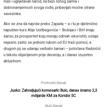
mali i ugnjetavan narod, na bazi ličnog šarma i
dobronamjernosti svoga vođe, pribavljali moćne strane
saveznike.
Ako se zna da najviše preko Zapada – a i tu je djelimično
napušten kurs Alije Izetbegovića – Bošnjaci i BiH imaju
šansu za prosperitet koju moraju odmah iskoristiti, ostaje
nejasno zašto se jednom rukom od EU traži pomoć, a
drugom joj se udaraju verbalni šamari – potcrtava Radončić
u tekstu objavljenom prije deceniju, a i danas izuzetno
aktuelnom.
Prethodni članak
Jusko: Zahvaljujući komesarki Bulc, danas imamo 2,3
milijarde KM za Koridor 5C
Idući članak