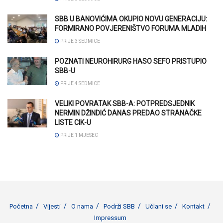
SBB U BANOVIĆIMA OKUPIO NOVU GENERACIJU:
FORMIRANO POVJERENIŠTVO FORUMA MLADIH
PRIJE 3 SEDMICE
POZNATI NEUROHIRURG HASO SEFO PRISTUPIO
SBB-U
PRIJE 4 SEDMICE
VELIKI POVRATAK SBB-A: POTPREDSJEDNIK
NERMIN DŽINDIĆ DANAS PREDAO STRANAČKE
LISTE CIK-U
PRIJE 1 MJESEC
Početna
Vijesti
O nama
Podrži SBB
Učlani se
Kontakt
Impressum