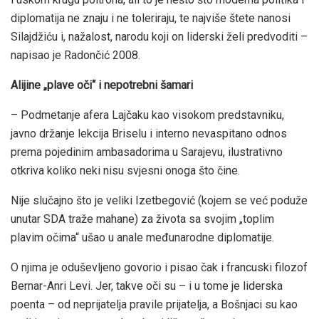
diplomatija ne znaju i ne toleriraju, te najviše štete nanosi
Silajdžiću i, nažalost, narodu koji on liderski želi predvoditi –
napisao je Radončić 2008.
Alijine „plave oči“ i nepotrebni šamari
– Podmetanje afera Lajčaku kao visokom predstavniku,
javno držanje lekcija Briselu i interno nevaspitano odnos
prema pojedinim ambasadorima u Sarajevu, ilustrativno
otkriva koliko neki nisu svjesni onoga što čine.
Nije slučajno što je veliki Izetbegović (kojem se već poduže
unutar SDA traže mahane) za života sa svojim „toplim
plavim očima“ ušao u anale međunarodne diplomatije.
O njima je oduševljeno govorio i pisao čak i francuski filozof
Bernar-Anri Levi. Jer, takve oči su – i u tome je liderska
poenta – od neprijatelja pravile prijatelja, a Bošnjaci su kao