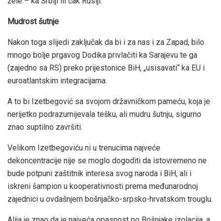
žele – ka Srbiji ili čak Rusiji.
Mudrost šutnje
Nakon toga slijedi zaključak da bi i za nas i za Zapad, bilo
mnogo bolje prgavog Dodika privlačiti ka Sarajevu te ga
(zajedno sa RS) preko prijestonice BiH, „usisavati“ ka EU i
euroatlantskim integracijama.
A to bi Izetbegović sa svojom državničkom pameću, koja je
nerijetko podrazumijevala tešku, ali mudru šutnju, sigurno
znao suptilno završiti.
Velikom Izetbegoviću ni u trenucima najveće
dekoncentracije nije se moglo dogoditi da istovremeno ne
bude potpuni zaštitnik interesa svog naroda i BiH, ali i
iskreni šampion u kooperativnosti prema međunarodnoj
zajednici u ovdašnjem bošnjačko-srpsko-hrvatskom trouglu.
Alija je znao da je najveća opasnost po Bošnjake izolacija, a