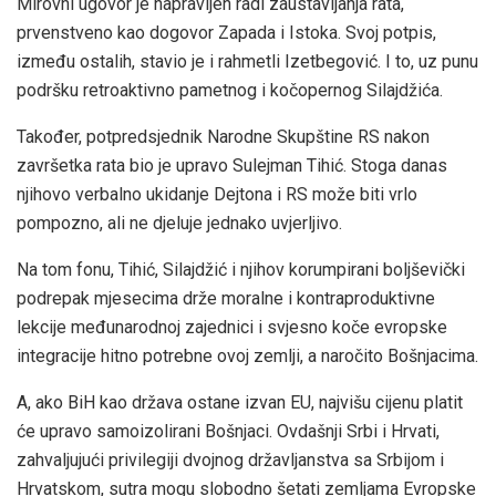
Mirovni ugovor je napravljen radi zaustavljanja rata,
prvenstveno kao dogovor Zapada i Istoka. Svoj potpis,
između ostalih, stavio je i rahmetli Izetbegović. I to, uz punu
podršku retroaktivno pametnog i kočopernog Silajdžića.
Također, potpredsjednik Narodne Skupštine RS nakon
završetka rata bio je upravo Sulejman Tihić. Stoga danas
njihovo verbalno ukidanje Dejtona i RS može biti vrlo
pompozno, ali ne djeluje jednako uvjerljivo.
Na tom fonu, Tihić, Silajdžić i njihov korumpirani boljševički
podrepak mjesecima drže moralne i kontraproduktivne
lekcije međunarodnoj zajednici i svjesno koče evropske
integracije hitno potrebne ovoj zemlji, a naročito Bošnjacima.
A, ako BiH kao država ostane izvan EU, najvišu cijenu platit
će upravo samoizolirani Bošnjaci. Ovdašnji Srbi i Hrvati,
zahvaljujući privilegiji dvojnog državljanstva sa Srbijom i
Hrvatskom, sutra mogu slobodno šetati zemljama Evropske