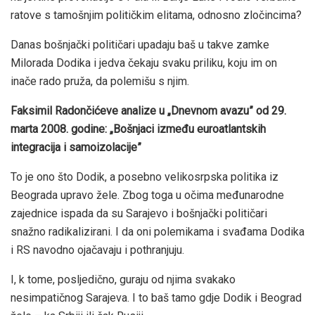
ratove s tamošnjim političkim elitama, odnosno zločincima?
Danas bošnjački političari upadaju baš u takve zamke
Milorada Dodika i jedva čekaju svaku priliku, koju im on
inače rado pruža, da polemišu s njim.
Faksimil Radončićeve analize u „Dnevnom avazu” od 29.
marta 2008. godine: „Bošnjaci između euroatlantskih
integracija i samoizolacije”
To je ono što Dodik, a posebno velikosrpska politika iz
Beograda upravo žele. Zbog toga u očima međunarodne
zajednice ispada da su Sarajevo i bošnjački političari
snažno radikalizirani. I da oni polemikama i svađama Dodika
i RS navodno ojačavaju i pothranjuju.
I, k tome, posljedično, guraju od njima svakako
nesimpatičnog Sarajeva. I to baš tamo gdje Dodik i Beograd