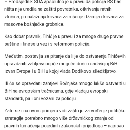
– Predsjednik SDA apsolutno je u pravu da policija RS baš
ništa nije uradila na zaštiti povratnika, otkrivanju ratnih
zločina, pronalaženju krivaca za rušenje džamija i krivaca za
masovne bošnjačke grobnice.
Kao dobar pravnik, Tihić je u pravu i za mnoge druge pravne
suštine i finese u vezi s reformom policije.
Međutim, postavlja se pitanje da li je do ostvarenja Tihićevih
opravdanih zahtjeva uopće moguće doći u sadašnjoj BiH
izvan Evrope i u BiH u kojoj vlada Dodikovo siledžijstvo.
Ili će se opravdani zahtjevi Bošnjaka mnogo lakše ostvariti u
BiH na evropskim tračnicama, gdje vladaju evropski
standardi, pa i oni vezani za policiju.
Zato se i na ovom primjeru vidi zašto je za vođenje političke
strategije potrebno mnogo više državničkog znanja od
pravnih tumačenja pojedinih zakonskih prijedloga – napisao