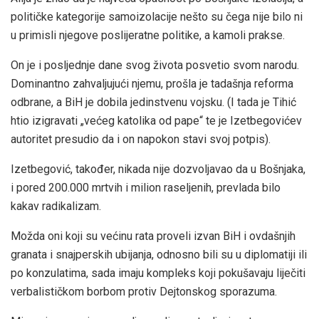
političke kategorije samoizolacije nešto su čega nije bilo ni
u primisli njegove poslijeratne politike, a kamoli prakse.
On je i posljednje dane svog života posvetio svom narodu.
Dominantno zahvaljujući njemu, prošla je tadašnja reforma
odbrane, a BiH je dobila jedinstvenu vojsku. (I tada je Tihić
htio izigravati „većeg katolika od pape“ te je Izetbegovićev
autoritet presudio da i on napokon stavi svoj potpis).
Izetbegović, također, nikada nije dozvoljavao da u Bošnjaka,
i pored 200.000 mrtvih i milion raseljenih, prevlada bilo
kakav radikalizam.
Možda oni koji su većinu rata proveli izvan BiH i ovdašnjih
granata i snajperskih ubijanja, odnosno bili su u diplomatiji ili
po konzulatima, sada imaju kompleks koji pokušavaju liječiti
verbalističkom borbom protiv Dejtonskog sporazuma.