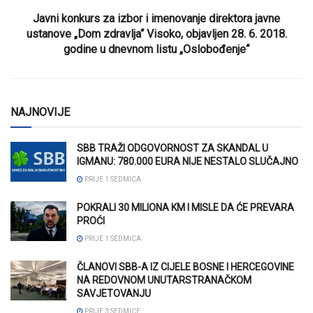
Javni konkurs za izbor i imenovanje direktora javne
ustanove „Dom zdravlja“ Visoko, objavljen 28. 6. 2018.
godine u dnevnom listu „Oslobođenje“
NAJNOVIJE
SBB TRAŽI ODGOVORNOST ZA SKANDAL U
IGMANU: 780.000 EURA NIJE NESTALO SLUČAJNO
PRIJE 1 SEDMICA
POKRALI 30 MILIONA KM I MISLE DA ĆE PREVARA
PROĆI
PRIJE 1 SEDMICA
ČLANOVI SBB-A IZ CIJELE BOSNE I HERCEGOVINE
NA REDOVNOM UNUTARSTRANAČKOM
SAVJETOVANJU
PRIJE 3 SEDMICE