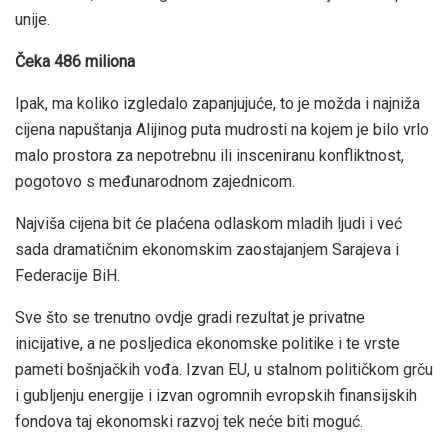
unije.
Čeka 486 miliona
Ipak, ma koliko izgledalo zapanjujuće, to je možda i najniža
cijena napuštanja Alijinog puta mudrosti na kojem je bilo vrlo
malo prostora za nepotrebnu ili insceniranu konfliktnost,
pogotovo s međunarodnom zajednicom.
Najviša cijena bit će plaćena odlaskom mladih ljudi i već
sada dramatičnim ekonomskim zaostajanjem Sarajeva i
Federacije BiH.
Sve što se trenutno ovdje gradi rezultat je privatne
inicijative, a ne posljedica ekonomske politike i te vrste
pameti bošnjačkih vođa. Izvan EU, u stalnom političkom grču
i gubljenju energije i izvan ogromnih evropskih finansijskih
fondova taj ekonomski razvoj tek neće biti moguć.