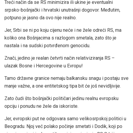
Treći način da se RS minimizira ili ukine je eventualni
srpsko-bošnjački i hrvatski unutrašnji dogovor. Međutim,
potpuno je jasno da ovo nije realno.
Jer, Srbi se ni po koju cijenu neće i ne žele odreći RS, ma
koliko ona Bošnjacima s razlogom smetala, zato što je
nastala i na sudski potvrđenom genocidu.
Znači, jedino je realan četvrti način relativiziranja RS –
ulazak Bosne i Hercegovine u Evropu!
Tamo državne granice nemaju balkansku snagu i postaju sve
manje važne, a one entitetskog tipa bit će još nevidljivije.
Zato čudi što bošnjački političari jedinu realnu evropsku
opciju i ponudu ne žele da iskoriste.
Jer, evropski put ne odgovara samo velikosrpskoj politici u
Beogradu. Njoj već polako počinje smetati i Dodik, koji po