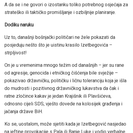
A da se i ne govori o izostanku toliko potrebnog osjećaja za
strateško ili taktičko promišljanje i ozbiljnije planiranje.
Dodiku naruku
Uz to, današnji bošnjački političari ne žele pokazati da
posjeduju nešto što je uistinu krasilo Izetbegovića –
strpljivost!
On je u vremenima mnogo težim od današnjih – jer su rane
od agresije, genocida i etničkog čišćenja bile svježije –
pokazivao državničku, političku i ličnu toleranciju koja je išla
do mudrosti i pozitivnog državničkog lukavstva da čak i
ratne zločince kakav je jedan Krajišnik ili Plavšićeva,
odnosno cijeli SDS, vješto dovede na kolosijek građenja i
jačanja države BiH.
Ko se, uostalom, može sjetiti kada je Izetbegović nasjedao
na jeftine provokacije s Pala ili Banje Luke i vodio verbalne