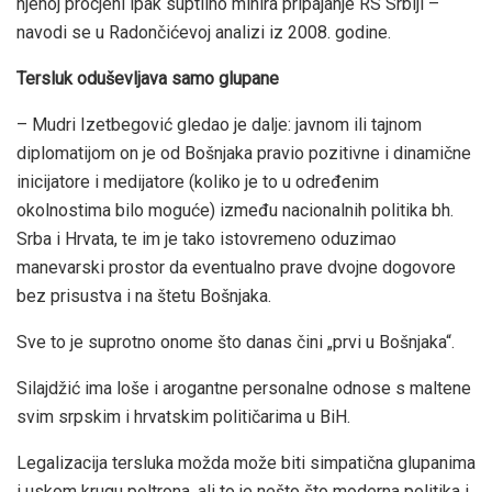
njenoj procjeni ipak suptilno minira pripajanje RS Srbiji –
navodi se u Radončićevoj analizi iz 2008. godine.
Tersluk oduševljava samo glupane
– Mudri Izetbegović gledao je dalje: javnom ili tajnom
diplomatijom on je od Bošnjaka pravio pozitivne i dinamične
inicijatore i medijatore (koliko je to u određenim
okolnostima bilo moguće) između nacionalnih politika bh.
Srba i Hrvata, te im je tako istovremeno oduzimao
manevarski prostor da eventualno prave dvojne dogovore
bez prisustva i na štetu Bošnjaka.
Sve to je suprotno onome što danas čini „prvi u Bošnjaka“.
Silajdžić ima loše i arogantne personalne odnose s maltene
svim srpskim i hrvatskim političarima u BiH.
Legalizacija tersluka možda može biti simpatična glupanima
i uskom krugu poltrona, ali to je nešto što moderna politika i