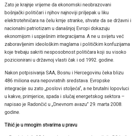
Zato je krajnje vrijeme da ekonomski neobrazovani
bošnjački političari i njihov najnoviji priljepak u liku
elektrotehničara na čelu krnje stranke, shvate da se državni i
nacionalni patriotizam u današnjoj Evropi dokazuju
ekonomijom i uspješnim integracijama. A ne u svijetu već
zaboravljenim ideološkim maglama i političkim konfuzijama
koje trebaju sakriti nesposobnost političara koji su visoko
pozicionirani u državnoj vlasti čak i od 1992. godine.
Nakon potpisivanja SAA, Bosnu i Hercegovinu čeka blizu
486 miliona eura nepovratnih sredstava. Evropske
integracije su zato „poslovi stoljeća“, a ne brutalni lopovluci
u kakve, primjerice, spada i slučaj energetskog sektora –
napisao je Radončić u „Dnevnom avazu” 29. marta 2008.
godine.
Tihić je u mnogim stvarima u pravu