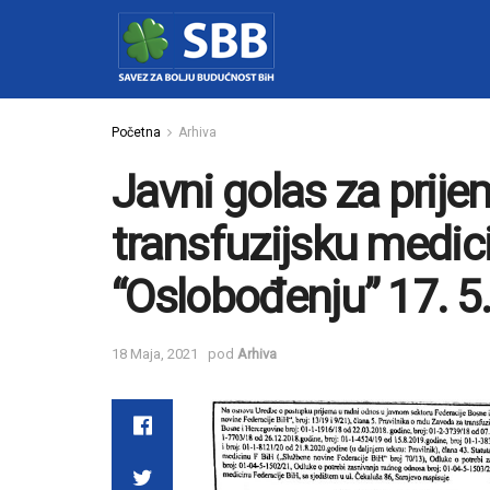
Početna
Arhiva
Javni golas za prije
transfuzijsku medici
“Oslobođenju” 17. 5
18 Maja, 2021
pod
Arhiva