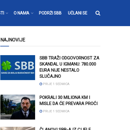
TI
O NAMA
PODRŽI SBB
UČLANI SE
NAJNOVIJE
SBB TRAŽI ODGOVORNOST ZA
SKANDAL U IGMANU: 780.000
EURA NIJE NESTALO
SLUČAJNO
PRIJE 1 SEDMICA
POKRALI 30 MILIONA KM I
MISLE DA ĆE PREVARA PROĆI
PRIJE 1 SEDMICA
ČLANOVI SBB-A IZ CIJELE