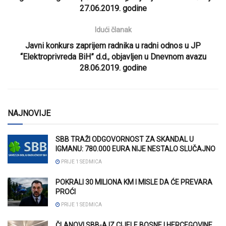
27.06.2019. godine
Idući članak
Javni konkurs zaprijem radnika u radni odnos u JP
“Elektroprivreda BiH” d.d., objavljen u Dnevnom avazu
28.06.2019. godine
NAJNOVIJE
SBB TRAŽI ODGOVORNOST ZA SKANDAL U
IGMANU: 780.000 EURA NIJE NESTALO SLUČAJNO
PRIJE 1 SEDMICA
POKRALI 30 MILIONA KM I MISLE DA ĆE PREVARA
PROĆI
PRIJE 1 SEDMICA
ČLANOVI SBB-A IZ CIJELE BOSNE I HERCEGOVINE