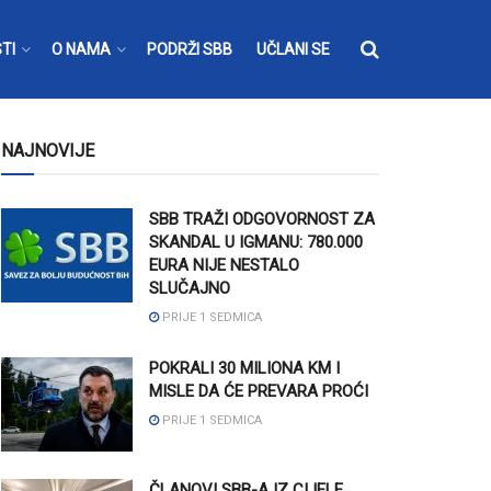
TI
O NAMA
PODRŽI SBB
UČLANI SE
NAJNOVIJE
SBB TRAŽI ODGOVORNOST ZA
SKANDAL U IGMANU: 780.000
EURA NIJE NESTALO
SLUČAJNO
PRIJE 1 SEDMICA
POKRALI 30 MILIONA KM I
MISLE DA ĆE PREVARA PROĆI
PRIJE 1 SEDMICA
ČLANOVI SBB-A IZ CIJELE