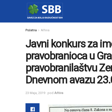
Početna
Arhiva
Javni konkurs za i
pravobranioca u G
pravobranilaštvu Zen
Dnevnom avazu 23.
23 Maja, 2019
pod
Arhiva