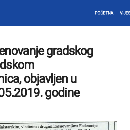
POČETNA
VIJES
menovanje gradskog
radskom
ica, objavljen u
05.2019. godine