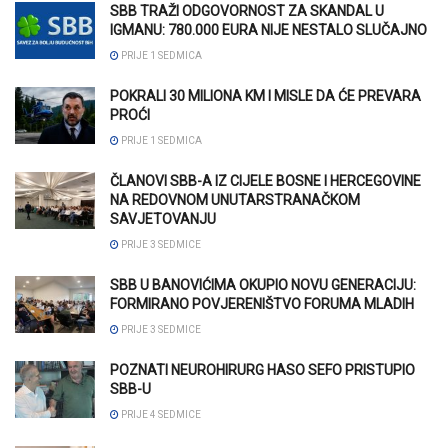
SBB TRAŽI ODGOVORNOST ZA SKANDAL U
IGMANU: 780.000 EURA NIJE NESTALO SLUČAJNO
PRIJE 1 SEDMICA
POKRALI 30 MILIONA KM I MISLE DA ĆE PREVARA
PROĆI
PRIJE 1 SEDMICA
ČLANOVI SBB-A IZ CIJELE BOSNE I HERCEGOVINE
NA REDOVNOM UNUTARSTRANAČKOM
SAVJETOVANJU
PRIJE 3 SEDMICE
SBB U BANOVIĆIMA OKUPIO NOVU GENERACIJU:
FORMIRANO POVJERENIŠTVO FORUMA MLADIH
PRIJE 3 SEDMICE
POZNATI NEUROHIRURG HASO SEFO PRISTUPIO
SBB-U
PRIJE 4 SEDMICE