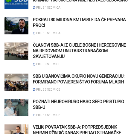
IGMANU: 780.000 EURA NIJE NESTALO SLUČAJNO
PRIJE 1 SEDMICA
POKRALI 30 MILIONA KM I MISLE DA ĆE PREVARA
PROĆI
PRIJE 1 SEDMICA
ČLANOVI SBB-A IZ CIJELE BOSNE I HERCEGOVINE
NA REDOVNOM UNUTARSTRANAČKOM
SAVJETOVANJU
PRIJE 3 SEDMICE
SBB U BANOVIĆIMA OKUPIO NOVU GENERACIJU:
FORMIRANO POVJERENIŠTVO FORUMA MLADIH
PRIJE 3 SEDMICE
POZNATI NEUROHIRURG HASO SEFO PRISTUPIO
SBB-U
PRIJE 4 SEDMICE
VELIKI POVRATAK SBB-A: POTPREDSJEDNIK
NERMIN DŽINDIĆ DANAS PREDAO STRANAČKE