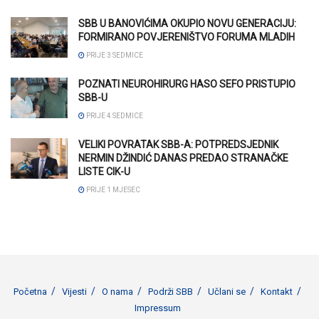
SBB U BANOVIĆIMA OKUPIO NOVU GENERACIJU:
FORMIRANO POVJERENIŠTVO FORUMA MLADIH
PRIJE 3 SEDMICE
POZNATI NEUROHIRURG HASO SEFO PRISTUPIO
SBB-U
PRIJE 4 SEDMICE
VELIKI POVRATAK SBB-A: POTPREDSJEDNIK
NERMIN DŽINDIĆ DANAS PREDAO STRANAČKE
LISTE CIK-U
PRIJE 1 MJESEC
Početna
Vijesti
O nama
Podrži SBB
Učlani se
Kontakt
Impressum