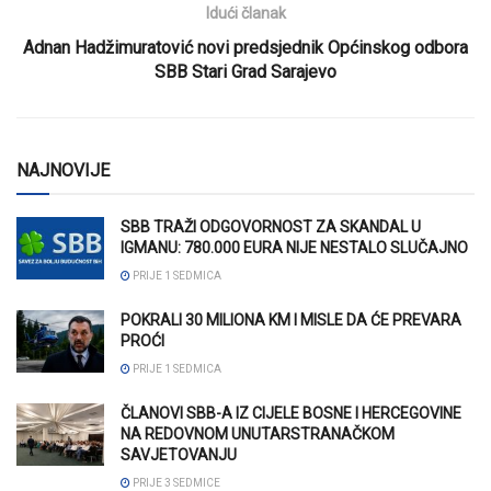
Idući članak
Adnan Hadžimuratović novi predsjednik Općinskog odbora
SBB Stari Grad Sarajevo
NAJNOVIJE
SBB TRAŽI ODGOVORNOST ZA SKANDAL U
IGMANU: 780.000 EURA NIJE NESTALO SLUČAJNO
PRIJE 1 SEDMICA
POKRALI 30 MILIONA KM I MISLE DA ĆE PREVARA
PROĆI
PRIJE 1 SEDMICA
ČLANOVI SBB-A IZ CIJELE BOSNE I HERCEGOVINE
NA REDOVNOM UNUTARSTRANAČKOM
SAVJETOVANJU
PRIJE 3 SEDMICE