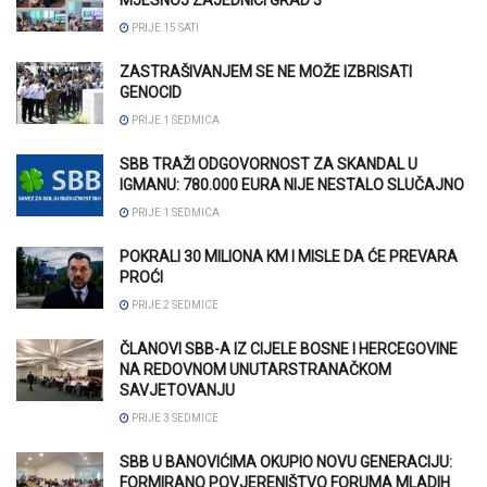
PRIJE 15 SATI
ZASTRAŠIVANJEM SE NE MOŽE IZBRISATI
GENOCID
PRIJE 1 SEDMICA
SBB TRAŽI ODGOVORNOST ZA SKANDAL U
IGMANU: 780.000 EURA NIJE NESTALO SLUČAJNO
PRIJE 1 SEDMICA
POKRALI 30 MILIONA KM I MISLE DA ĆE PREVARA
PROĆI
PRIJE 2 SEDMICE
ČLANOVI SBB-A IZ CIJELE BOSNE I HERCEGOVINE
NA REDOVNOM UNUTARSTRANAČKOM
SAVJETOVANJU
PRIJE 3 SEDMICE
SBB U BANOVIĆIMA OKUPIO NOVU GENERACIJU:
FORMIRANO POVJERENIŠTVO FORUMA MLADIH