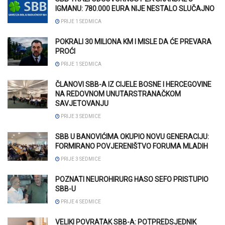
IGMANU: 780.000 EURA NIJE NESTALO SLUČAJNO
PRIJE 1 SEDMICA
POKRALI 30 MILIONA KM I MISLE DA ĆE PREVARA
PROĆI
PRIJE 1 SEDMICA
ČLANOVI SBB-A IZ CIJELE BOSNE I HERCEGOVINE
NA REDOVNOM UNUTARSTRANAČKOM
SAVJETOVANJU
PRIJE 3 SEDMICE
SBB U BANOVIĆIMA OKUPIO NOVU GENERACIJU:
FORMIRANO POVJERENIŠTVO FORUMA MLADIH
PRIJE 3 SEDMICE
POZNATI NEUROHIRURG HASO SEFO PRISTUPIO
SBB-U
PRIJE 4 SEDMICE
VELIKI POVRATAK SBB-A: POTPREDSJEDNIK