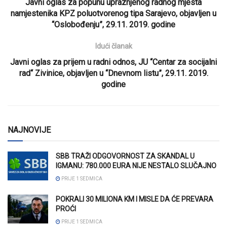
Javni oglas za popunu upraznjenog radnog mjesta
namjestenika KPZ poluotvorenog tipa Sarajevo, objavljen u
“Oslobođenju”, 29.11. 2019. godine
Idući članak
Javni oglas za prijem u radni odnos, JU “Centar za socijalni
rad“ Zivinice, objavljen u “Dnevnom listu”, 29.11. 2019.
godine
NAJNOVIJE
SBB TRAŽI ODGOVORNOST ZA SKANDAL U
IGMANU: 780.000 EURA NIJE NESTALO SLUČAJNO
PRIJE 1 SEDMICA
POKRALI 30 MILIONA KM I MISLE DA ĆE PREVARA
PROĆI
PRIJE 1 SEDMICA