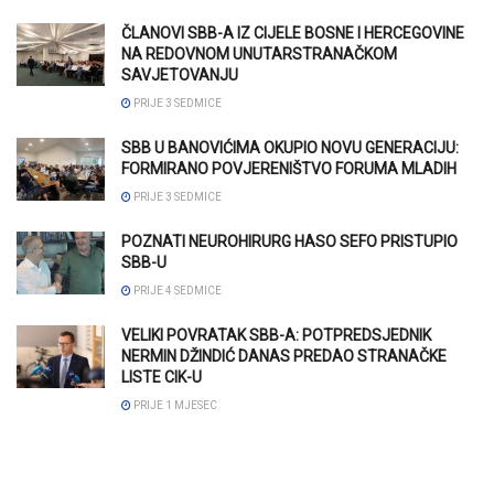
ČLANOVI SBB-A IZ CIJELE BOSNE I HERCEGOVINE
NA REDOVNOM UNUTARSTRANAČKOM
SAVJETOVANJU
PRIJE 3 SEDMICE
SBB U BANOVIĆIMA OKUPIO NOVU GENERACIJU:
FORMIRANO POVJERENIŠTVO FORUMA MLADIH
PRIJE 3 SEDMICE
POZNATI NEUROHIRURG HASO SEFO PRISTUPIO
SBB-U
PRIJE 4 SEDMICE
VELIKI POVRATAK SBB-A: POTPREDSJEDNIK
NERMIN DŽINDIĆ DANAS PREDAO STRANAČKE
LISTE CIK-U
PRIJE 1 MJESEC