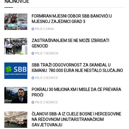
NAJNOVIJE
FORMIRAN MJESNI ODBOR SBB BANOVIĆI U
MJESNOJ ZAJEDNICI GRAD 3
PRIJE 2 DANA
ZASTRAŠIVANJEM SE NE MOŽE IZBRISATI
GENOCID
PRIJE 1 SEDMICA
SBB TRAŽI ODGOVORNOST ZA SKANDAL U
IGMANU: 780.000 EURA NIJE NESTALO SLUČAJNO
PRIJE 2 SEDMICE
POKRALI 30 MILIONA KM I MISLE DA ĆE PREVARA
PROĆI
PRIJE 2 SEDMICE
ČLANOVI SBB-A IZ CIJELE BOSNE I HERCEGOVINE
NA REDOVNOM UNUTARSTRANAČKOM
SAVJETOVANJU